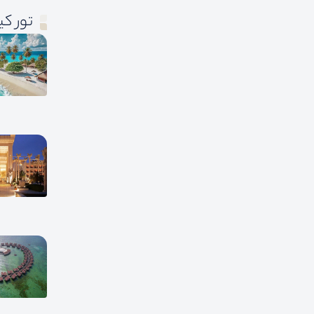
تور ک