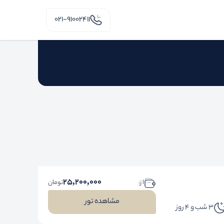
۰۲۱-91002411
25,200,000
ا ز:
تومان
مشاهده تور
3 شب و 4 روز