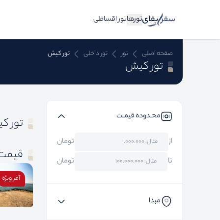
تورها
تور اقساطی
صفحه اصلی
تور
تور داخلی
تور کیش
تور کیش
محـدوده قیمـت
تور ک
از
تومان
قیمت 
تا
تومان
آفر ویژه
مبدا