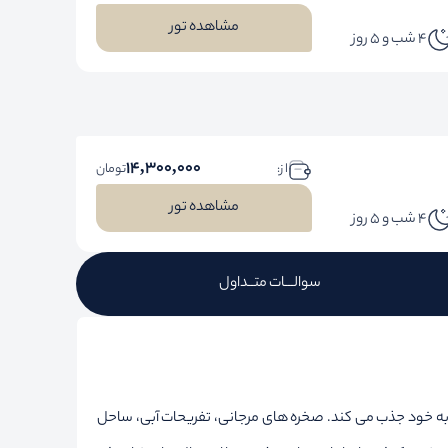
مشاهده تور
4 شب و 5 روز
14,300,000
ا ز:
تومان
مشاهده تور
4 شب و 5 روز
سوالـــات متــداول
ا به خود جذب می کند. صخره های مرجانی، تفریحات آبی، ساحل