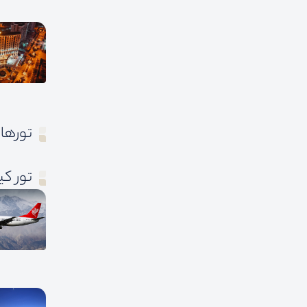
تورها
تور ک