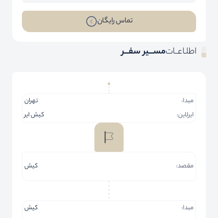
تماس رایگان
اطلـاعــات
مســـیر سفـــر
مبدا:
تهران
ایرلاین:
کیش ایر
مقصد:
کیش
مبدا:
کیش