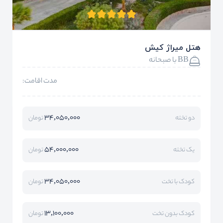
هتل میراژ کیش
BB با صبحانه
مدت اقامت:
34,050,000
دو تخته
تومان
54,000,000
یک تخته
تومان
34,050,000
کودک با تخت
تومان
13,100,000
کودک بدون تخت
تومان