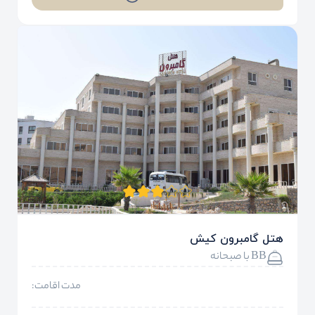
هتل گامبرون کیش
BB با صبحانه
مدت اقامت: