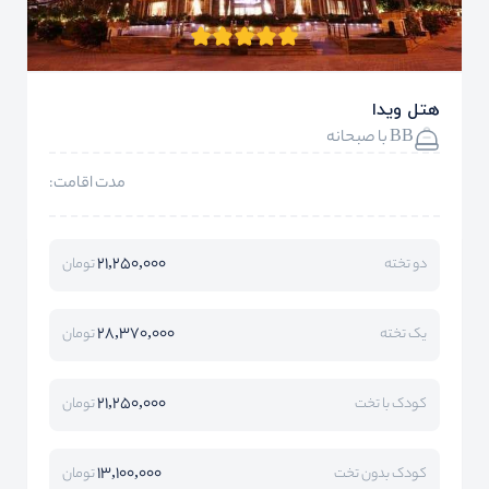
هتل ویدا
BB با صبحانه
مدت اقامت:
21,250,000
دو تخته
تومان
28,370,000
یک تخته
تومان
21,250,000
کودک با تخت
تومان
13,100,000
کودک بدون تخت
تومان