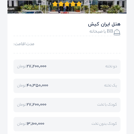
هتل ایران کیش
BB با صبحانه
مدت اقامت:
27,200,000
دو تخته
تومان
40,350,000
یک تخته
تومان
27,200,000
کودک با تخت
تومان
13,100,000
کودک بدون تخت
تومان