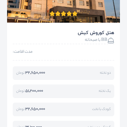
هتل کوروش کیش
BB با صبحانه
مدت اقامت:
32,650,000
دو تخته
تومان
51,200,000
یک تخته
تومان
32,650,000
کودک با تخت
تومان