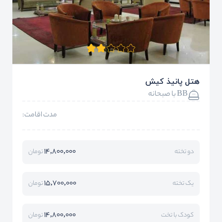
هتل پانیذ کیش
BB با صبحانه
مدت اقامت:
14,800,000
دو تخته
تومان
15,700,000
یک تخته
تومان
14,800,000
کودک با تخت
تومان