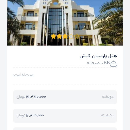
هتل پارسیان کیش
BB با صبحانه
مدت اقامت:
15,350,000
دو تخته
تومان
16,820,000
یک تخته
تومان