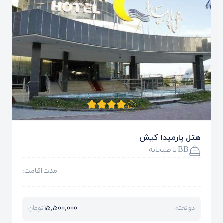
هتل پارمیدا کیش
BB با صبحانه
مدت اقامت:
15,500,000
دو تخته
تومان