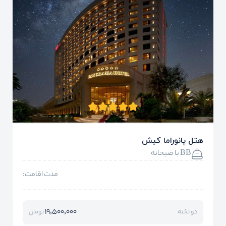
هتل پانوراما کیش
BB با صبحانه
مدت اقامت:
19,500,000
دو تخته
تومان