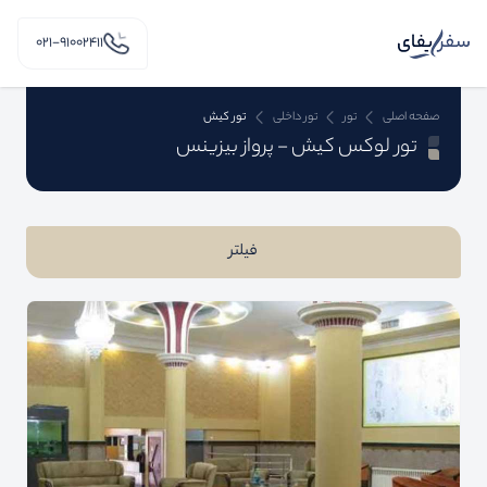
۰۲۱-91002411
صفحه اصلی
تور
تور داخلی
تور کیش
تور لوکس کیش - پرواز بیزینس
فیلتر