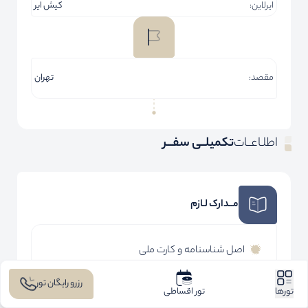
ایرلاین:
کیش ایر
مقصد:
تهران
اطلـاعــات
تکمیلــی سفـــر
مــدارک لـازم
اصل شناسنامه و کارت ملی
رزرو رایگان تور
تورها
تور اقساطی