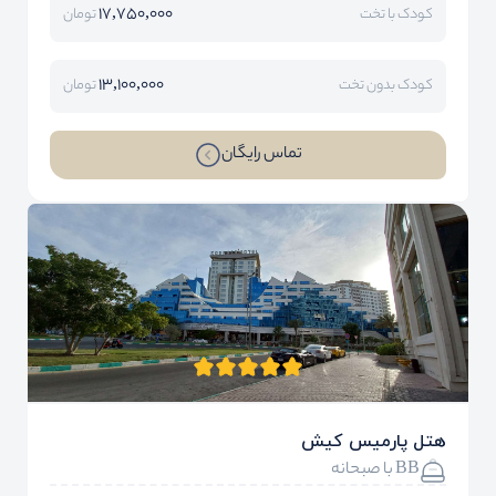
17,750,000
کودک با تخت
تومان
13,100,000
کودک بدون تخت
تومان
تماس رایگان
هتل پارمیس کیش
BB با صبحانه