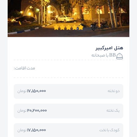
هتل امیرکبیر
BB با صبحانه
مدت اقامت:
17,150,000
دو تخته
تومان
20,200,000
یک تخته
تومان
17,150,000
کودک با تخت
تومان