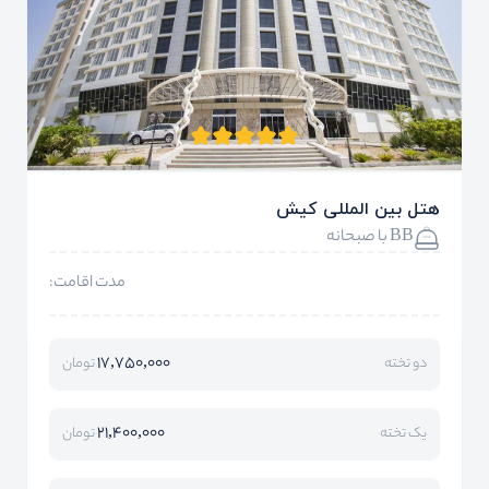
هتل بین المللی کیش
BB با صبحانه
مدت اقامت:
17,750,000
دو تخته
تومان
21,400,000
یک تخته
تومان