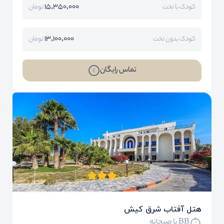
15,350,000
کودک با تخت
تومان
13,100,000
کودک بدون تخت
تومان
تماس رایگان
هتل آفتاب شرق کیش
BB با صبحانه