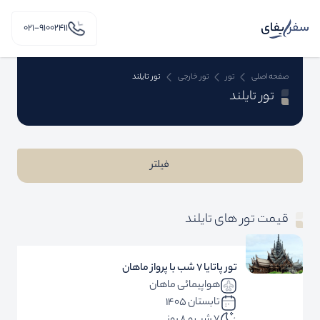
۰۲۱-91002411
صفحه اصلی
تور
تور خارجی
تور تایلند
تور تایلند
فیلتر
قیمت تور های تایلند
تور پاتایا 7 شب با پرواز ماهان
هواپیمائی ماهان
تابستان 1405