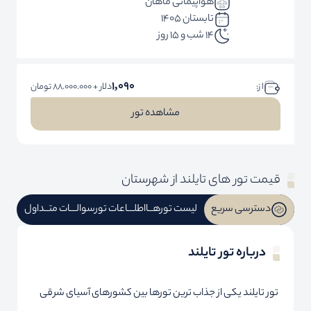
هواپیمائی ماهان
تابستان 1405
14 شب و 15 روز
1,090
ا ز:
دلار + 88.000.000 تومان
مشاهده تور
قیمت تور های تایلند از شهرستان
دسترسی سریع
لیست تورهــا
اطلـــاعات تور
سوالـــات متــداول
درباره تور تایلند
تور تایلند یکی از جذاب ترین تورها بین کشورهای آسیای شرقی