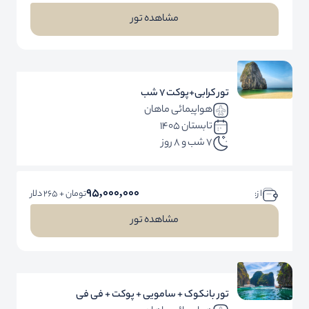
مشاهده تور
تور کرابی+پوکت 7 شب
هواپیمائی ماهان
تابستان 1405
7 شب و 8 روز
95,000,000
ا ز:
تومان + 265 دلار
مشاهده تور
تور بانکوک + سامویی + پوکت + فی فی