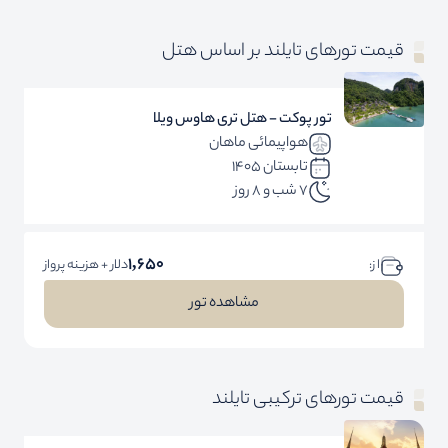
قیمت تورهای تایلند بر اساس هتل
تور پوکت - هتل تری هاوس ویلا
هواپیمائی ماهان
تابستان 1405
7 شب و 8 روز
1,650
ا ز:
دلار + هزینه پرواز
مشاهده تور
قیمت تورهای ترکیبی تایلند