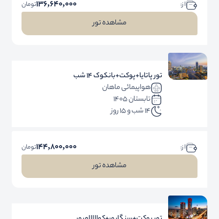
136,640,000
ا ز:
تومان
مشاهده تور
تور پاتایا+پوکت+بانکوک 14 شب
هواپیمائی ماهان
تابستان 1405
14 شب و 15 روز
144,800,000
ا ز:
تومان
مشاهده تور