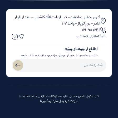
آدرس دفتر :صادقیه - خیابان ایت الله کاشانی - بعد از بلوار‌‌
اباذر - برج توپاز - واحد 107
۰۲۱-91002411
شبکه های اجتماعی
اطلـاع از تور‌هــای ویژه:
با ثبت شماره موبایل خود از تورهای ویژه مورد علاقه خود با خبر شوید
کلیه حقوق مادی و معنوی سایت محفوظ است.طراحی و توسعه توسط
شرکت دیجیتال مارکتینگ وبنا