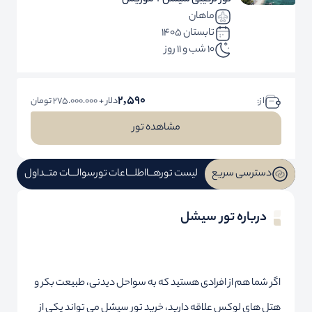
تور ترکیبی سیشل + موریس
ماهان
تابستان 1405
10 شب و 11 روز
2,590
ا ز:
دلار + 275.000.000 تومان
مشاهده تور
دسترسی سریع
لیست تورهــا
اطلـــاعات تور
سوالـــات متــداول
درباره تور سیشل
اگر شما هم از افرادی هستید که به سواحل دیدنی، طبیعت بکر و
هتل های لوکس علاقه دارید، خرید تور سیشل می تواند یکی از