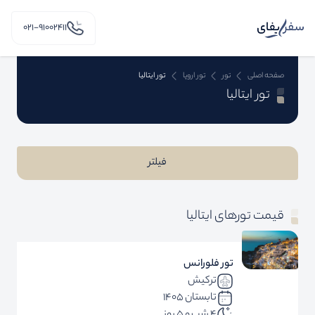
۰۲۱-91002411
صفحه اصلی
تور
تور اروپا
تور ایتالیا
تور ایتالیا
فیلتر
قیمت تورهای ایتالیا
تور فلورانس
ترکیش
تابستان 1405