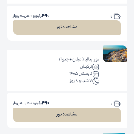
1,490
ا ز:
یورو + هزینه پرواز
مشاهده تور
تور ایتالیا ( میلان + جنوا )
ترکیش
تابستان 1405
7 شب و 8 روز
1,490
ا ز:
یورو + هزینه پرواز
مشاهده تور