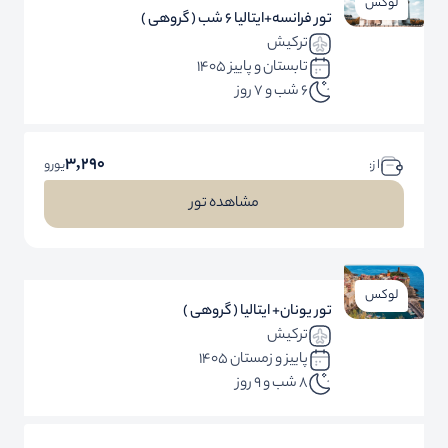
لوکس
تور فرانسه+ایتالیا 6 شب ( گروهی )
ترکیش
تابستان و پاییز 1405
6 شب و 7 روز
3,290
ا ز:
یورو
مشاهده تور
لوکس
تور یونان+ ایتالیا ( گروهی )
ترکیش
پاییز و زمستان 1405
8 شب و 9 روز