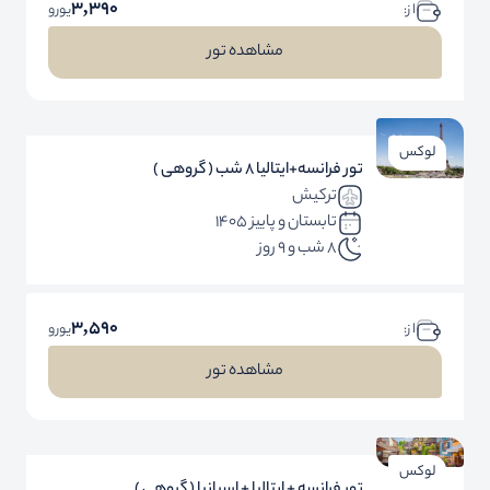
3,390
ا ز:
یورو
مشاهده تور
لوکس
تور فرانسه+ایتالیا 8 شب ( گروهی )
ترکیش
تابستان و پاییز 1405
8 شب و 9 روز
3,590
ا ز:
یورو
مشاهده تور
لوکس