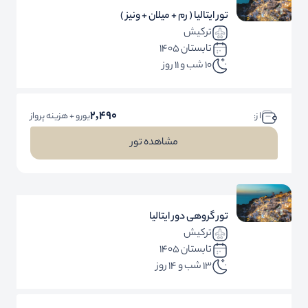
تور ایتالیا ( رم + میلان + ونیز )
ترکیش
تابستان 1405
10 شب و 11 روز
2,490
ا ز:
یورو + هزینه پرواز
مشاهده تور
تور گروهی دور ایتالیا
ترکیش
تابستان 1405
13 شب و 14 روز