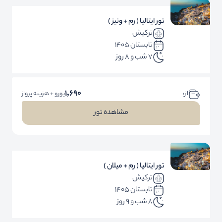
تور ایتالیا ( رم + ونیز )
ترکیش
تابستان 1405
7 شب و 8 روز
1,690
ا ز:
یورو + هزینه پرواز
مشاهده تور
تور ایتالیا ( رم + میلان )
ترکیش
تابستان 1405
8 شب و 9 روز