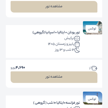
مشاهده تور
لوکس
تور یونان + ایتالیا + اسپانیا (گروهی)
ترکیش
پاییز و زمستان 1405
12 شب و 13 روز
4,690
ا ز:
یورو
مشاهده تور
لوکس
تور فرانسه+ایتالیا 10 شب ( گروهی )