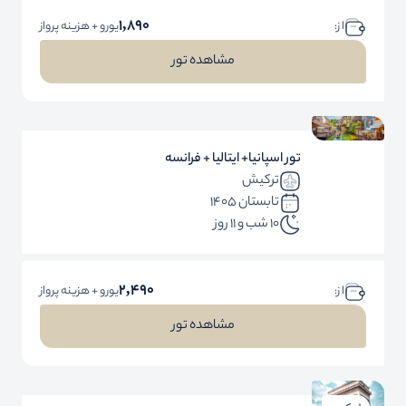
1,890
ا ز:
یورو + هزینه پرواز
مشاهده تور
تور اسپانیا+ ایتالیا + فرانسه
ترکیش
تابستان 1405
10 شب و 11 روز
2,490
ا ز:
یورو + هزینه پرواز
مشاهده تور