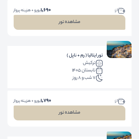
1,690
ا ز:
یورو + هزینه پرواز
مشاهده تور
تور ایتالیا ( رم + ناپل )
ترکیش
تابستان 1405
7 شب و 8 روز
1,790
ا ز:
یورو + هزینه پرواز
مشاهده تور