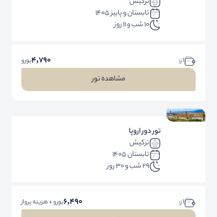
ترکیش
تابستان و پاییز 1405
10 شب و 11 روز
4,790
ا ز:
یورو
مشاهده تور
تور دور اروپا
ترکیش
تابستان 1405
29 شب و 30 روز
6,490
ا ز:
یورو + هزینه پرواز