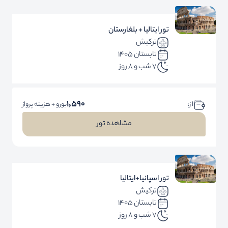
تور ایتالیا + بلغارستان
ترکیش
تابستان 1405
7 شب و 8 روز
1,590
ا ز:
یورو + هزینه پرواز
مشاهده تور
تور اسپانیا+ایتالیا
ترکیش
تابستان 1405
7 شب و 8 روز