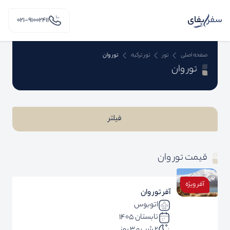
۰۲۱-91002411
صفحه اصلی
تور
تور ترکیه
تور وان
تور وان
فیلتر
قیمت تور وان
آفر ویژه
آفر تور وان
اتوبوس
تابستان 1405