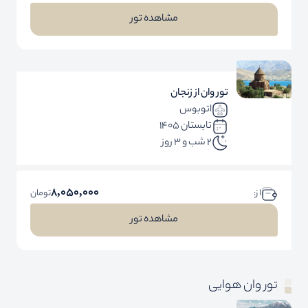
مشاهده تور
تور وان از زنجان
اتوبوس
تابستان 1405
2 شب و 3 روز
8,050,000
ا ز:
تومان
مشاهده تور
تور وان هوایی