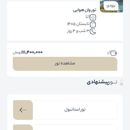
بزودی
تور وان هوایی
آتا
تابستان 1405
3 شب و 4 روز
17,400,000
ا ز:
تومان
مشاهده تور
تـــور
پیشنهادی
تور استانبول