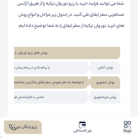
شما می توانید فرایند خرید یا رزرو تور وان ترکیه را از طریق آژانس
مسافرتی سفر ایفای طی کنید. در جدول زیر مراحل و انواع روش
های خرید تور وان ترکیه از سفر ایفای را به شما توضیح داده ایم:
روش های رزرو تور وان در سفر ایفای
روش آنلاین
با پیام دادن در پیام رسان هایی م
روش حضوری
با مراجعه به دفتر فروش سفر ایفای به آدرس: صادقیه، خیابان آیت الله ک
روش غیرحضوری
تماس با کارشناسان فروش ما به شماره: 2411
رزرو رایگان تور
تورها
تور اقساطی