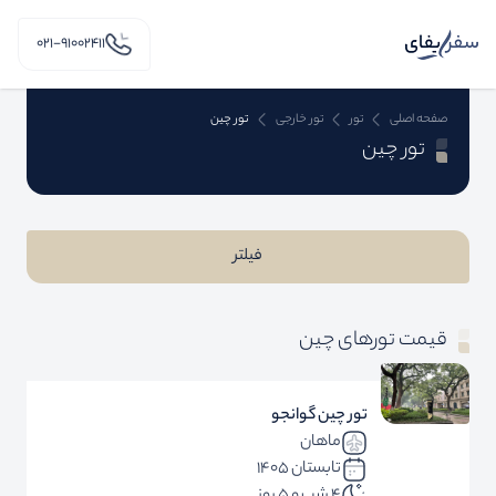
۰۲۱-91002411
صفحه اصلی
تور
تور خارجی
تور چین
تور چین
فیلتر
قیمت تورهای چین
تور چین گوانجو
ماهان
تابستان 1405