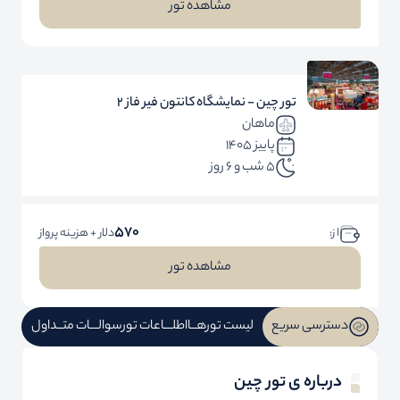
مشاهده تور
تور چین - نمایشگاه کانتون فیر فاز 2
ماهان
پاییز 1405
5 شب و 6 روز
570
ا ز:
دلار + هزینه پرواز
مشاهده تور
دسترسی سریع
لیست تورهــا
اطلـــاعات تور
سوالـــات متــداول
درباره ی تور چین