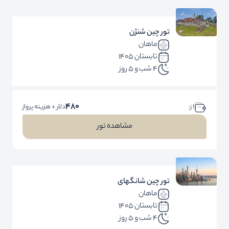
تور چین شنژن
ماهان
تابستان 1405
4 شب و 5 روز
480
ا ز:
دلار + هزینه پرواز
مشاهده تور
تور چین شانگهای
ماهان
تابستان 1405
4 شب و 5 روز