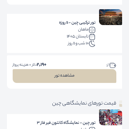
تور ترکیبی چین - 11 روزه
ماهان
تابستان 1405
10 شب و 11 روز
2,190
ا ز:
دلار + هزینه پرواز
مشاهده تور
قیمت تورهای نمایشگاهی چین
تور چین - نمایشگاه کانتون فیر فاز 3