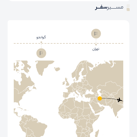
مســـــیر
سفـــر
گوانجو
تهران