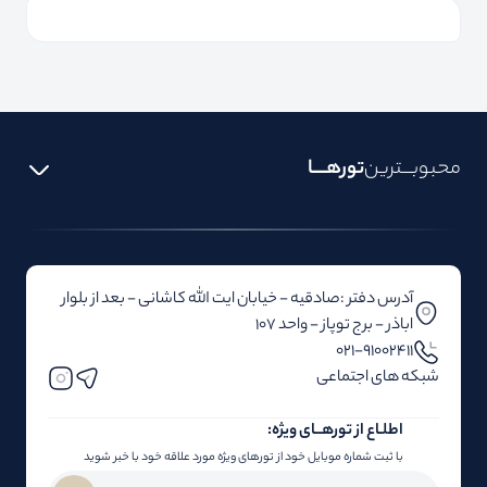
محبوبـــترین
تورهــــا
آدرس دفتر :صادقیه - خیابان ایت الله کاشانی - بعد از بلوار‌‌
اباذر - برج توپاز - واحد 107
۰۲۱-91002411
شبکه های اجتماعی
اطلـاع از تور‌هــای ویژه:
با ثبت شماره موبایل خود از تورهای ویژه مورد علاقه خود با خبر شوید