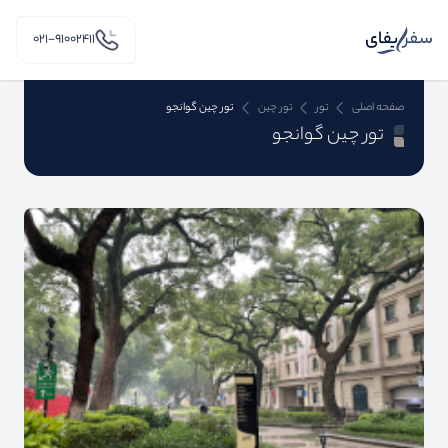
۰۲۱-91002411
صفحه اصلی
تور
تور چین
تور چین گوانجو
تور چین گوانجو