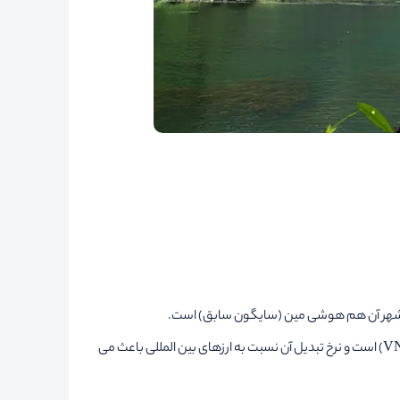
ین شهر آن هم هوشی مین (سایگون سابق) است.
زبان رسمی مردم ویتنام، ویتنامی است اما بسیاری از مردم به ویژه در شهرهای بزرگ، به زبان انگلیسی هم تسلط دارند. واحد پول کشور، دونگ (VND) است و نرخ تبدیل آن نسبت به ارزهای بین المللی باعث می