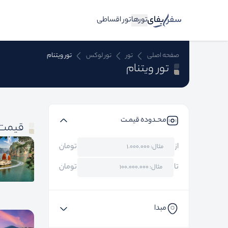
تورها
تور اقساطی
صفحه اصلی
تور
تور لوکس
تور ویتنام
تور ویتنام
محـدوده قیمـت
قیمت 
از
تومان
تا
تومان
مبدا