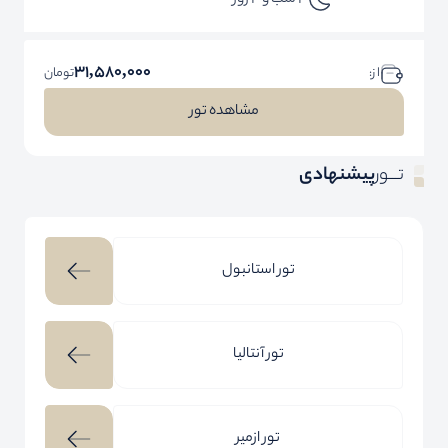
3 شب و 4 روز
31,580,000
ا ز:
تومان
مشاهده تور
تـــور
پیشنهادی
تور استانبول
تور آنتالیا
تور ازمیر