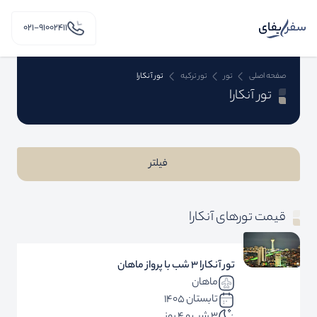
۰۲۱-91002411
صفحه اصلی
تور
تور ترکیه
تور آنکارا
تور آنکارا
فیلتر
قیمت تورهای آنکارا
تور آنکارا 3 شب با پرواز ماهان
ماهان
تابستان 1405