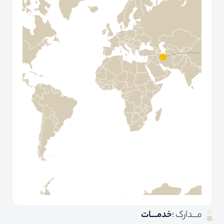
مـــدارک ؛
خدمــــات