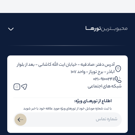
محبوبـــترین
تورهــــا
آدرس دفتر :صادقیه - خیابان ایت الله کاشانی - بعد از بلوار‌‌
اباذر - برج توپاز - واحد 107
۰۲۱-91002411
شبکه های اجتماعی
اطلـاع از تور‌هــای ویژه:
با ثبت شماره موبایل خود از تورهای ویژه مورد علاقه خود با خبر شوید