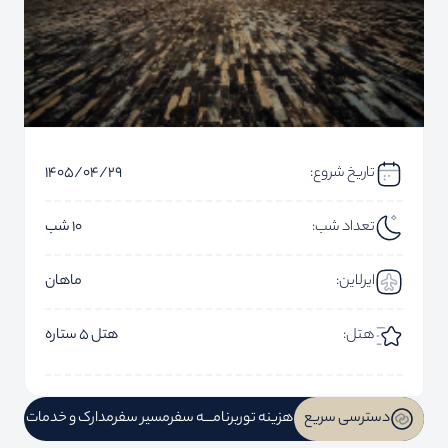
تاریخ شروع:
1405/04/29
تعداد شب:
10 شب
ایرلاین:
ماهان
هتل:
هتل 5 ستاره
دسترسی سریع
هزینه تور
برنامـــه سفر
مسیر سفر
مدارک و خدمات