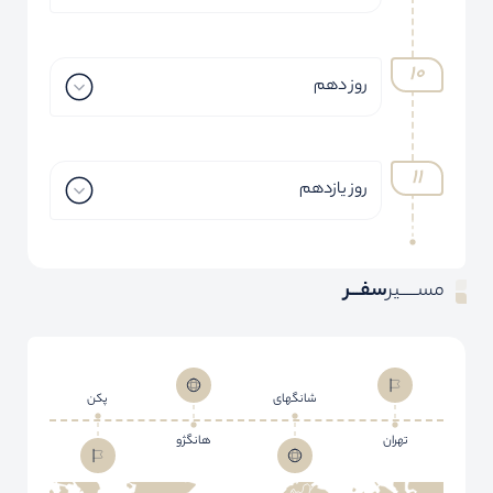
روز دهم
روز یازدهم
مســـــیر
سفـــر
شانگهای
پکن
تهران
هانگژو