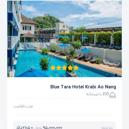
Blue Tara Hotel Krabi Ao Nang
BB با صبحانه
مدت اقامت:
95,000,000
+ 285 دلار
دو تخته
تومان