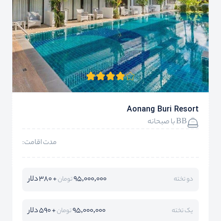
Aonang Buri Resort
BB با صبحانه
مدت اقامت:
95,000,000
+ 380 دلار
دو تخته
تومان
95,000,000
+ 590 دلار
یک تخته
تومان