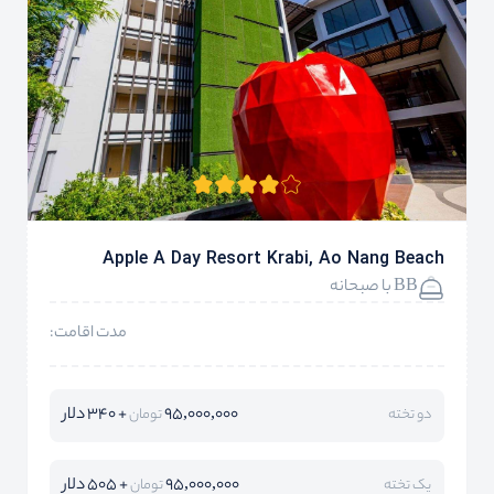
Apple A Day Resort Krabi, Ao Nang Beach
BB با صبحانه
مدت اقامت:
95,000,000
+ 340 دلار
دو تخته
تومان
95,000,000
+ 505 دلار
یک تخته
تومان