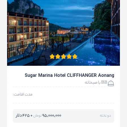
Sugar Marina Hotel CLIFFHANGER Aonang
BB با صبحانه
مدت اقامت:
95,000,000
+ 425 دلار
دو تخته
تومان