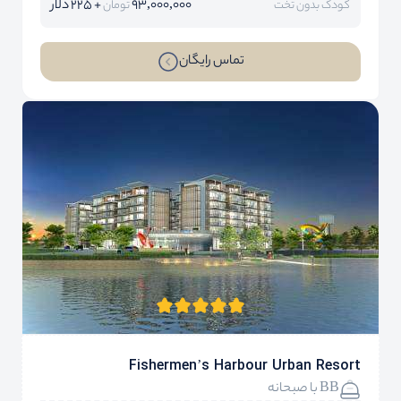
93,000,000
+ 225 دلار
کودک بدون تخت
تومان
تماس رایگان
Fishermen’s Harbour Urban Resort
BB با صبحانه