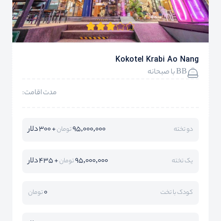
Kokotel Krabi Ao Nang
BB با صبحانه
مدت اقامت:
95,000,000
+ 300 دلار
دو تخته
تومان
95,000,000
+ 435 دلار
یک تخته
تومان
0
کودک با تخت
تومان