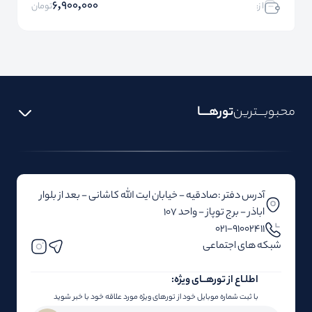
6,900,000
ا ز:
تومان
محبوبـــترین
تورهــــا
آدرس دفتر :صادقیه - خیابان ایت الله کاشانی - بعد از بلوار‌‌
اباذر - برج توپاز - واحد 107
۰۲۱-91002411
شبکه های اجتماعی
اطلـاع از تور‌هــای ویژه:
با ثبت شماره موبایل خود از تورهای ویژه مورد علاقه خود با خبر شوید