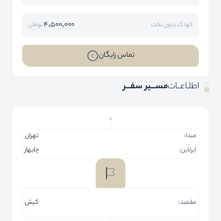
4,500,000
کودک بدون تخت
تومان
تماس رایگان
اطلـاعــات
مســـیر سفـــر
مبدا:
تهران
ایرلاین:
چابهار
مقصد:
کیش