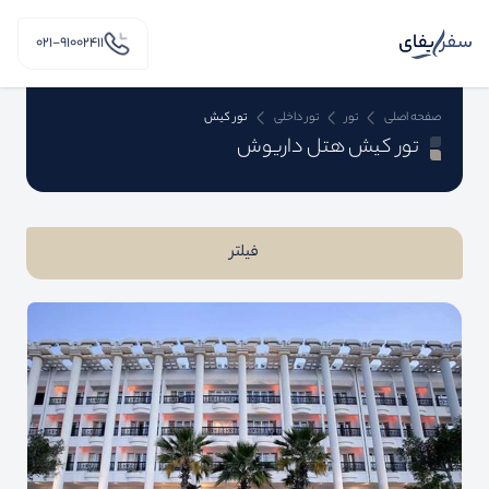
۰۲۱-91002411
صفحه اصلی
تور
تور داخلی
تور کیش
تور کیش هتل داریوش
فیلتر