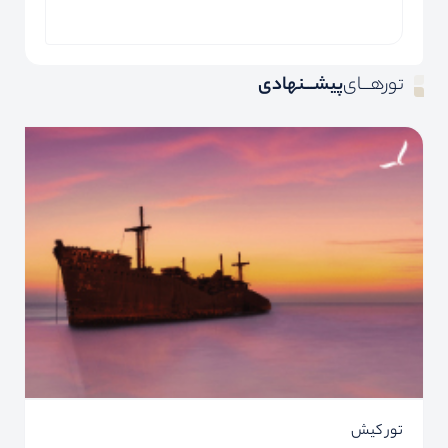
تورهـــای
پیشـــنهادی
تور کیش