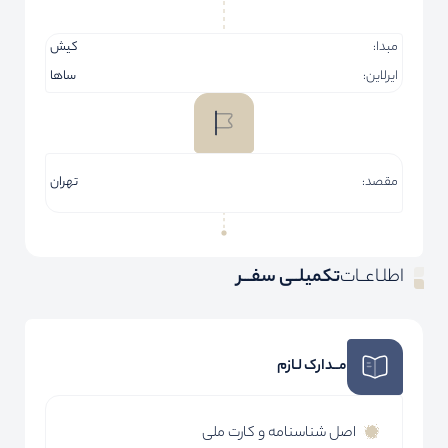
مبدا:
کیش
ایرلاین:
ساها
مقصد:
تهران
اطلـاعــات
تکمیلــی سفـــر
مــدارک لـازم
اصل شناسنامه و کارت ملی