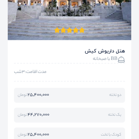
هتل داریوش کیش
BB با صبحانه
مدت اقامت:3شب
25,400,000
دو تخته
تومان
44,270,000
یک تخته
تومان
25,400,000
کودک با تخت
تومان