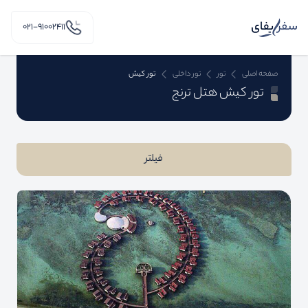
۰۲۱-91002411
صفحه اصلی
تور
تور داخلی
تور کیش
تور کیش هتل ترنج
فیلتر