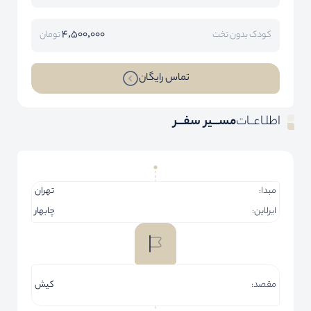
4,500,000
کودک بدون تخت
تومان
تماس رایگان
اطلـاعــات
مســـیر سفـــر
مبدا:
تهران
ایرلاین:
چابهار
مقصد:
کیش