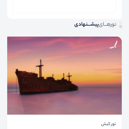
تورهـــای
پیشـــنهادی
تور کیش