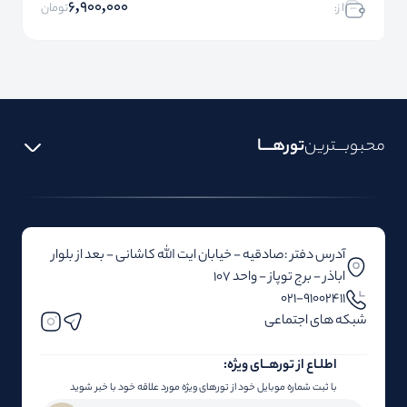
6,900,000
ا ز:
تومان
محبوبـــترین
تورهــــا
آدرس دفتر :صادقیه - خیابان ایت الله کاشانی - بعد از بلوار‌‌
اباذر - برج توپاز - واحد 107
۰۲۱-91002411
شبکه های اجتماعی
اطلـاع از تور‌هــای ویژه:
با ثبت شماره موبایل خود از تورهای ویژه مورد علاقه خود با خبر شوید