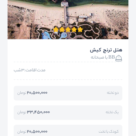
هتل ترنج کیش
BB با صبحانه
مدت اقامت:3شب
20,500,000
دو تخته
تومان
33,450,000
یک تخته
تومان
20,500,000
کودک با تخت
تومان