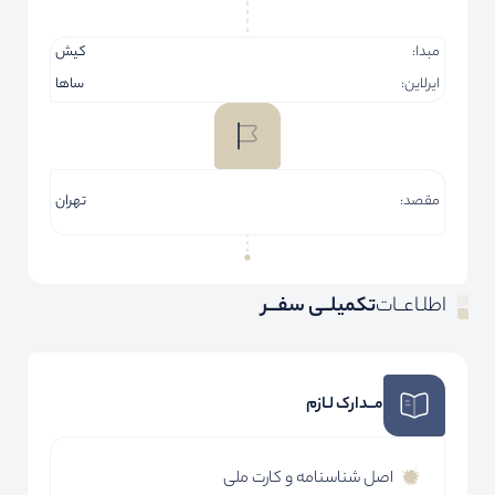
مبدا:
کیش
ایرلاین:
ساها
مقصد:
تهران
اطلـاعــات
تکمیلــی سفـــر
مــدارک لـازم
اصل شناسنامه و کارت ملی