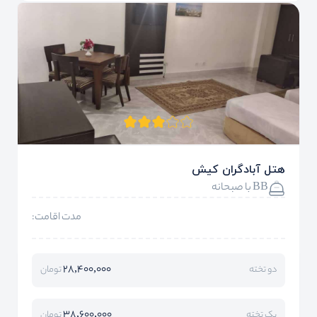
هتل آبادگران کیش
BB با صبحانه
مدت اقامت:
28,400,000
دو تخته
تومان
38,600,000
یک تخته
تومان