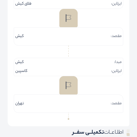
ایرلاین:
فلای کیش
مقصد:
کیش
مبدا:
کیش
ایرلاین:
کاسپین
مقصد:
تهران
اطلـاعــات
تکمیلــی سفـــر