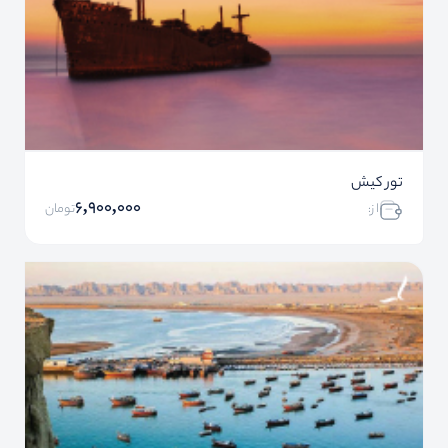
تور کیش
6,900,000
ا ز:
تومان