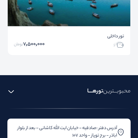
تور داخلی
7,500,000
ا ز:
تومان
محبوبـــترین
تورهــــا
آدرس دفتر :صادقیه - خیابان ایت الله کاشانی - بعد از بلوار‌‌
اباذر - برج توپاز - واحد 107