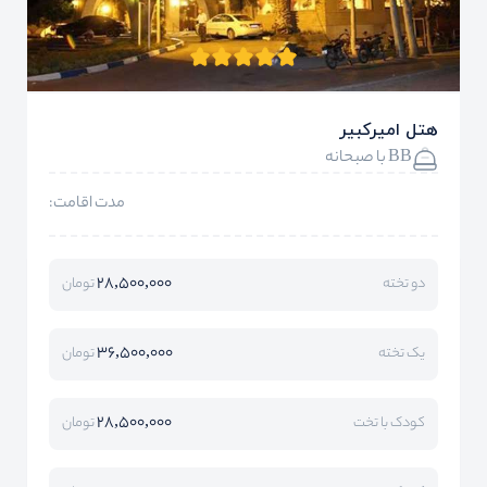
هتل امیرکبیر
BB با صبحانه
مدت اقامت:
28,500,000
دو تخته
تومان
36,500,000
یک تخته
تومان
28,500,000
کودک با تخت
تومان