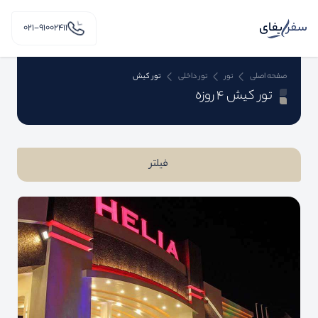
۰۲۱-91002411
صفحه اصلی
تور
تور داخلی
تور کیش
تور کیش 4 روزه
فیلتر