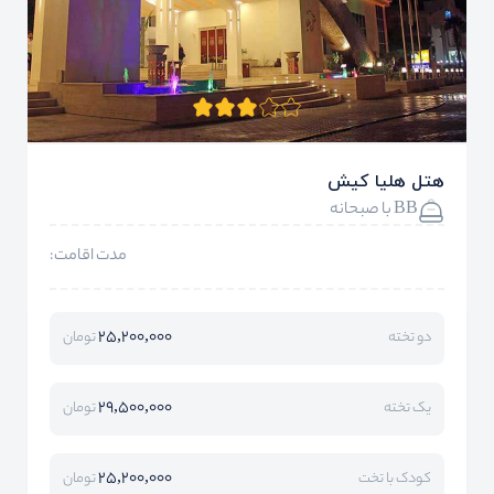
هتل هلیا کیش
BB با صبحانه
مدت اقامت:
25,200,000
دو تخته
تومان
29,500,000
یک تخته
تومان
25,200,000
کودک با تخت
تومان