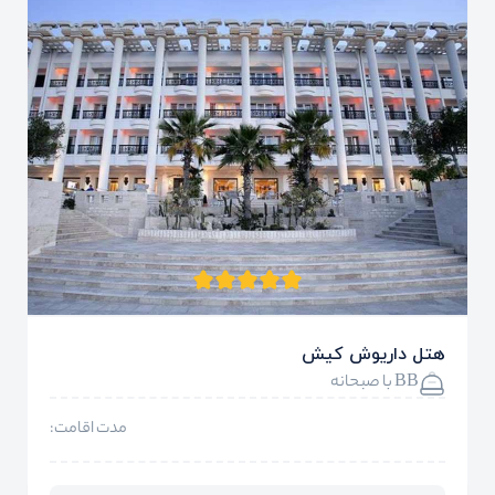
هتل داریوش کیش
BB با صبحانه
مدت اقامت: