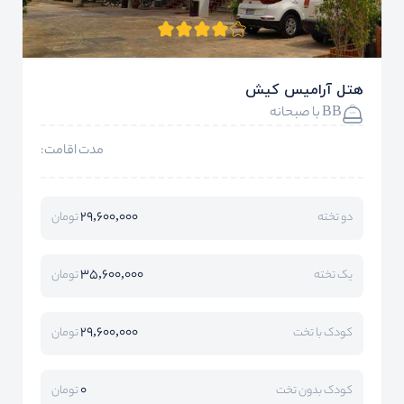
هتل آرامیس کیش
BB با صبحانه
مدت اقامت:
29,600,000
دو تخته
تومان
35,600,000
یک تخته
تومان
29,600,000
کودک با تخت
تومان
0
کودک بدون تخت
تومان