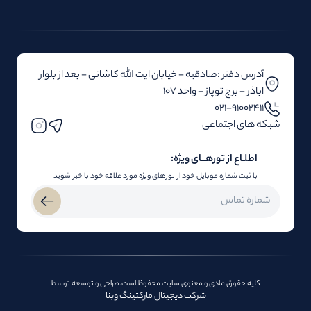
آدرس دفتر :صادقیه - خیابان ایت الله کاشانی - بعد از بلوار‌‌
اباذر - برج توپاز - واحد 107
۰۲۱-91002411
شبکه های اجتماعی
اطلـاع از تور‌هــای ویژه:
با ثبت شماره موبایل خود از تورهای ویژه مورد علاقه خود با خبر شوید
کلیه حقوق مادی و معنوی سایت محفوظ است.طراحی و توسعه توسط
شرکت دیجیتال مارکتینگ وبنا