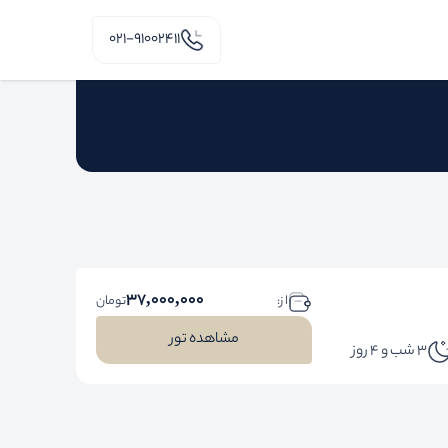
۰۲۱-91002411
37,000,000
ا ز:
تومان
مشاهده تور
3 شب و 4 روز