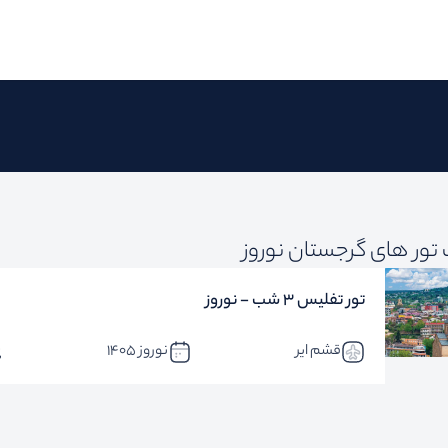
تور های گرجستان نوروز
تور تفلیس 3 شب - نوروز
قشم ایر
نوروز 1405