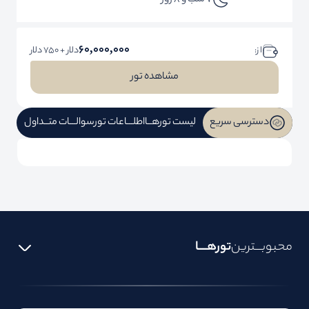
7 شب و 8 روز
60,000,000
ا ز:
دلار + 750 دلار
مشاهده تور
دسترسی سریع
لیست تورهــا
اطلـــاعات تور
سوالـــات متــداول
محبوبـــترین
تورهــــا