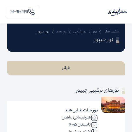
۰۲۱-91002411
صفحه اصلی
تور
تور خارجی
تور هند
تور جیپور
تور جیپور
فیلتر
تورهای ترکیبی جیپور
تور مثلث طلایی هند
هواپیمائی ماهان
تابستان 1405