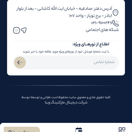
آدرس دفتر :صادقیه - خیابان ایت الله کاشانی - بعد از بلوار‌‌
اباذر - برج توپاز - واحد 107
۰۲۱-91002411
شبکه های اجتماعی
اطلـاع از تور‌هــای ویژه:
با ثبت شماره موبایل خود از تورهای ویژه مورد علاقه خود با خبر شوید
کلیه حقوق مادی و معنوی سایت محفوظ است.طراحی و توسعه توسط
شرکت دیجیتال مارکتینگ وبنا