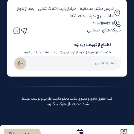
آدرس دفتر :صادقیه - خیابان ایت الله کاشانی - بعد از بلوار‌‌
اباذر - برج توپاز - واحد 107
۰۲۱-91002411
شبکه های اجتماعی
اطلـاع از تور‌هــای ویژه:
با ثبت شماره موبایل خود از تورهای ویژه مورد علاقه خود با خبر شوید
کلیه حقوق مادی و معنوی سایت محفوظ است.طراحی و توسعه توسط
شرکت دیجیتال مارکتینگ وبنا