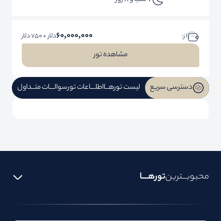
7 شب و 8 روز
60,000,000
ا ز:
دلار + 750 دلار
مشاهده تور
دسترسی سریع
لیست تورهــا
اطلـــاعات تور
سوالـــات متــداول
محبوبـــترین
تورهــــا