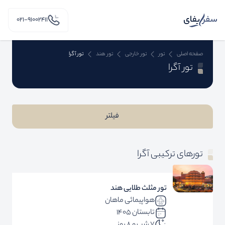
۰۲۱-91002411
صفحه اصلی
تور
تور خارجی
تور هند
تور آگرا
تور آگرا
فیلتر
تورهای ترکیبی آگرا
تور مثلث طلایی هند
هواپیمائی ماهان
تابستان 1405