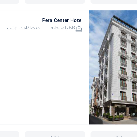
Pera Center Hotel
BB با صبحانه
مدت اقامت:3 شب