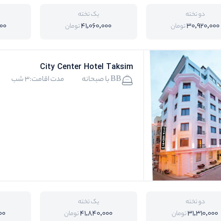
دو تخته
یک تخته
00
41,060,000
30,920,000
تومان
تومان
City Center Hotel Taksim
BB با صبحانه
مدت اقامت:3 شب
دو تخته
یک تخته
00
41,840,000
31,310,000
تومان
تومان