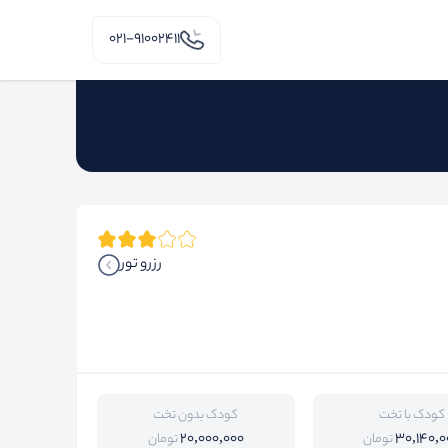
۰۲۱-91002411
رزرو تور
کودک با تخت
کودک بدون تخت
20,000,000
30,140,0
تومان
تومان