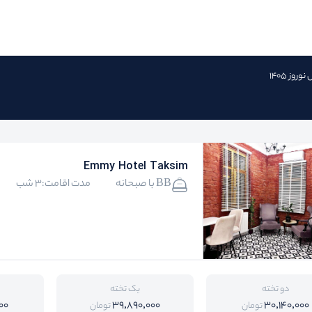
وروز 1405
Emmy Hotel Taksim
BB با صبحانه
مدت اقامت:3 شب
دو تخته
یک تخته
00
39,890,000
30,140,000
تومان
تومان