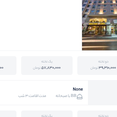
دو تخته
یک تخته
00
57,830,000
39,310,000
تومان
تومان
None
BB با صبحانه
مدت اقامت:3 شب
دو تخته
یک تخته