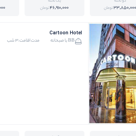
دو تخته
یک تخته
000
46,910,000
33,850,00
تومان
تومان
Cartoon Hotel
BB با صبحانه
مدت اقامت:3 شب