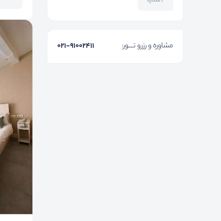
۲ ستاره
مشاوره و رزرو تـــور:
۰۲۱-91002411