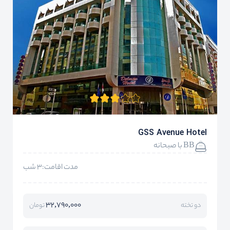
GSS Avenue Hotel
BB با صبحانه
مدت اقامت:3 شب
32,790,000
دو تخته
تومان