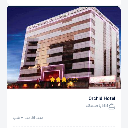
Orchid Hotel
BB با صبحانه
مدت اقامت:3 شب