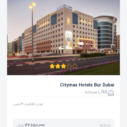
Citymax Hotels Bur Dubai
BB با صبحانه
مدت اقامت:3 شب
42,650,000
دو تخته
تومان