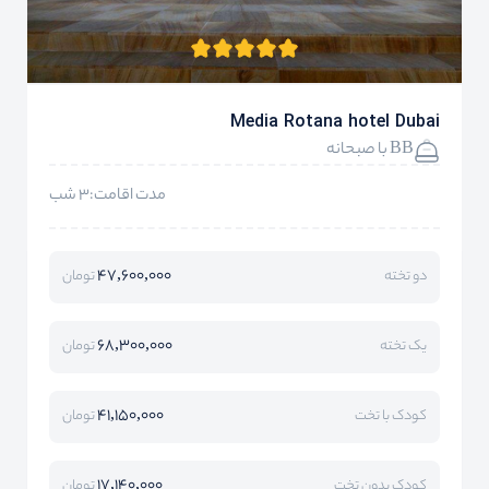
Media Rotana hotel Dubai
BB با صبحانه
مدت اقامت:3 شب
47,600,000
دو تخته
تومان
68,300,000
یک تخته
تومان
41,150,000
کودک با تخت
تومان
17,140,000
کودک بدون تخت
تومان