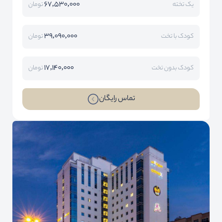
67,530,000
یک تخته
تومان
39,090,000
کودک با تخت
تومان
17,140,000
کودک بدون تخت
تومان
تماس رایگان