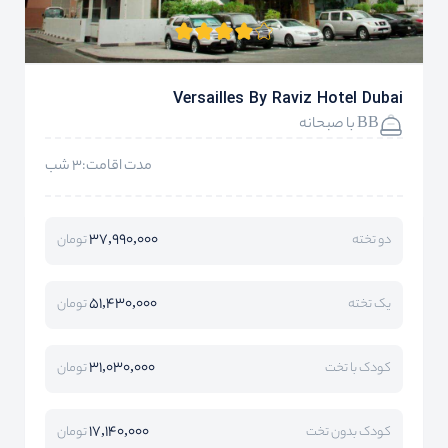
Versailles By Raviz Hotel Dubai
BB با صبحانه
مدت اقامت:3 شب
37,990,000
دو تخته
تومان
51,430,000
یک تخته
تومان
31,030,000
کودک با تخت
تومان
17,140,000
کودک بدون تخت
تومان