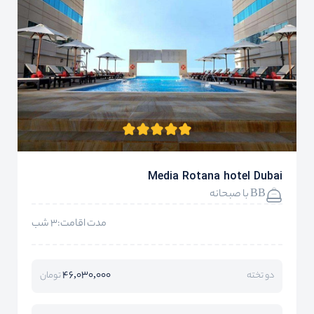
Media Rotana hotel Dubai
BB با صبحانه
مدت اقامت:3 شب
46,030,000
دو تخته
تومان