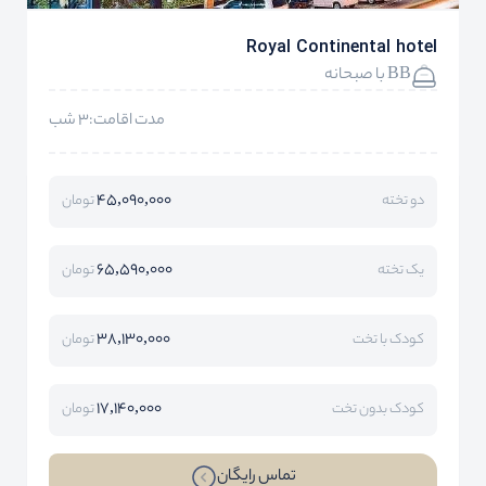
Royal Continental hotel
BB با صبحانه
مدت اقامت:3 شب
45,090,000
دو تخته
تومان
65,590,000
یک تخته
تومان
38,130,000
کودک با تخت
تومان
17,140,000
کودک بدون تخت
تومان
تماس رایگان