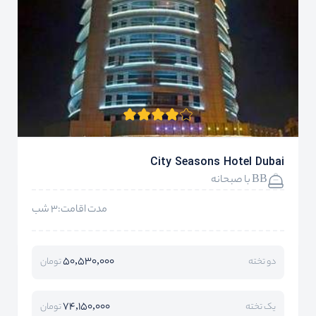
City Seasons Hotel Dubai
BB با صبحانه
مدت اقامت:3 شب
50,530,000
دو تخته
تومان
74,150,000
یک تخته
تومان