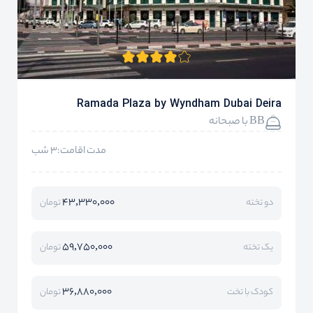
Ramada Plaza by Wyndham Dubai Deira
BB با صبحانه
مدت اقامت:3 شب
43,330,000
دو تخته
تومان
59,750,000
یک تخته
تومان
36,880,000
کودک با تخت
تومان