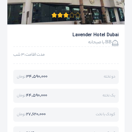
Lavender Hotel Dubai
BB با صبحانه
مدت اقامت:3 شب
34,590,000
دو تخته
تومان
44,590,000
یک تخته
تومان
27,620,000
کودک با تخت
تومان