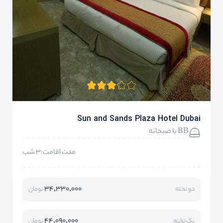
Sun and Sands Plaza Hotel Dubai
BB با صبحانه
مدت اقامت:3 شب
34,330,000
دو تخته
تومان
44,090,000
یک تخته
تومان