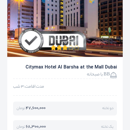
Citymax Hotel Al Barsha at the Mall Dubai
BB با صبحانه
مدت اقامت:3 شب
47,600,000
دو تخته
تومان
68,300,000
یک تخته
تومان