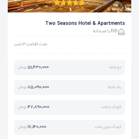
Two Seasons Hotel & Apartments
BB با صبحانه
مدت اقامت:3 شب
51,430,000
دو تخته
تومان
85,090,000
یک تخته
تومان
47,890,000
کودک با تخت
تومان
17,140,000
کودک بدون تخت
تومان