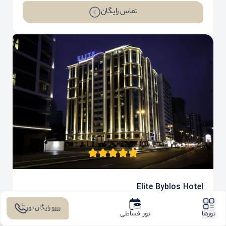
تماس رایگان
Elite Byblos Hotel
BB با صبحانه
رزرو رایگان تور
تورها
تور اقساطی
مدت اقامت:3 شب