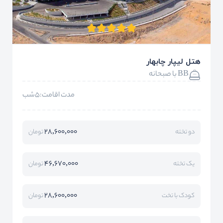
هتل لیپار چابهار
BB با صبحانه
مدت اقامت:5شب
28,600,000
دو تخته
تومان
46,670,000
یک تخته
تومان
28,600,000
کودک با تخت
تومان