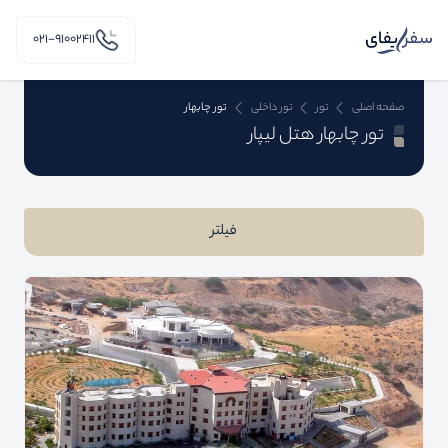
۰۲۱-91002411
صفحه اصلی
تور
تور داخلی
تور چابهار
تور چابهار هتل لیپار
فیلتر