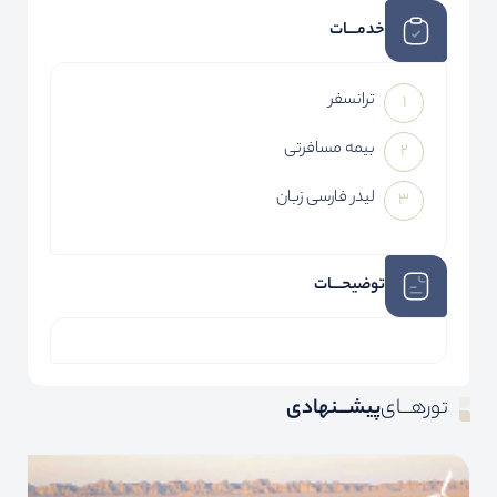
خدمـــات
ترانسفر
بیمه مسافرتی
لیدر فارسی زبان
توضیحـــات
تورهـــای
پیشـــنهادی