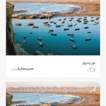
تور چابهار
6,700,000
ا ز:
تومان