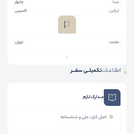
مبدا:
چابهار
ایرلاین:
کاسپین
مقصد:
تهران
اطلـاعــات
تکمیلــی سفـــر
مــدارک لـازم
اصل کارت ملی و شناسنامه