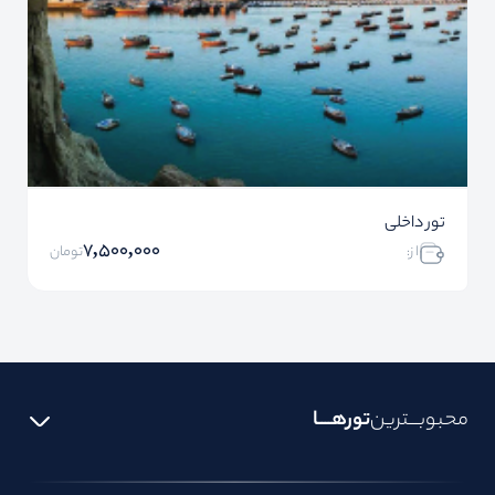
تور داخلی
7,500,000
ا ز:
تومان
محبوبـــترین
تورهــــا