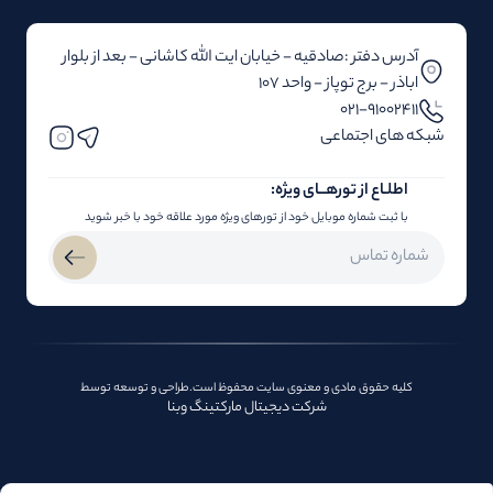
آدرس دفتر :صادقیه - خیابان ایت الله کاشانی - بعد از بلوار‌‌
اباذر - برج توپاز - واحد 107
۰۲۱-91002411
شبکه های اجتماعی
اطلـاع از تور‌هــای ویژه:
با ثبت شماره موبایل خود از تورهای ویژه مورد علاقه خود با خبر شوید
کلیه حقوق مادی و معنوی سایت محفوظ است.طراحی و توسعه توسط
شرکت دیجیتال مارکتینگ وبنا