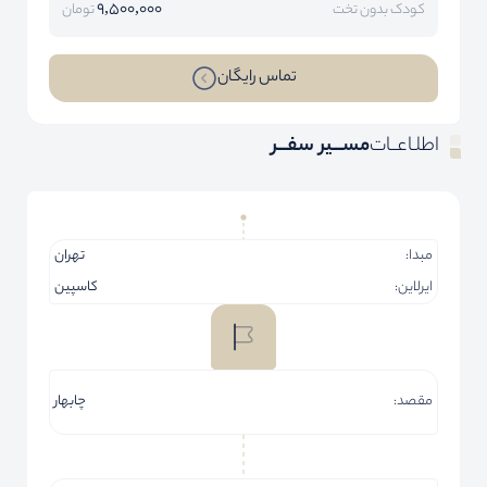
9,500,000
کودک بدون تخت
تومان
تماس رایگان
اطلـاعــات
مســـیر سفـــر
مبدا:
تهران
ایرلاین:
کاسپین
مقصد:
چابهار