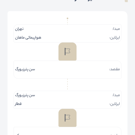
مبدا:
تهران
ایرلاین:
هواپیمائی ماهان
مقصد:
سن پترزبورگ
مبدا:
سن پترزبورگ
ایرلاین:
قطار