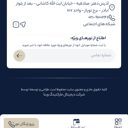
آدرس دفتر :صادقیه - خیابان ایت الله کاشانی - بعد از بلوار‌‌
اباذر - برج توپاز - واحد 107
۰۲۱-91002411
شبکه های اجتماعی
اطلـاع از تور‌هــای ویژه:
با ثبت شماره موبایل خود از تورهای ویژه مورد علاقه خود با خبر شوید
کلیه حقوق مادی و معنوی سایت محفوظ است.طراحی و توسعه توسط
شرکت دیجیتال مارکتینگ وبنا
رزرو رایگان تور
تورها
تور اقساطی