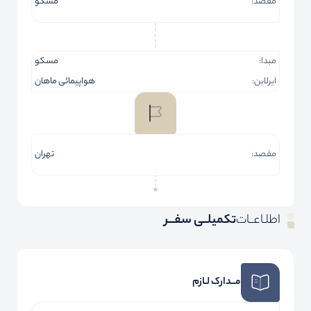
مقصد:
مسکو
مبدا:
مسکو
ایرلاین:
هواپیمائی ماهان
مقصد:
تهران
اطلـاعــات
تکمیلــی سفـــر
مــدارک لـازم