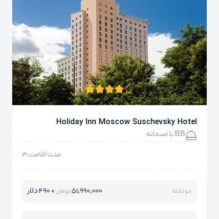
Holiday Inn Moscow Suschevsky Hotel
BB با صبحانه
مدت اقامت:3
51,990,000
+ 490 دلار
دو تخته
تومان