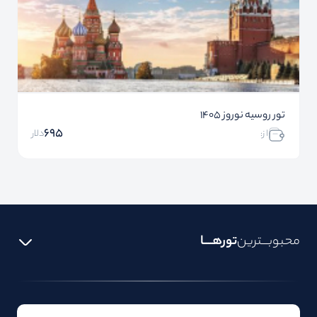
تور روسیه نوروز 1405
695
ا ز:
دلار
محبوبـــترین
تورهــــا