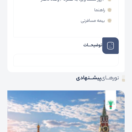
4 روز گشت ویژه به همراه 4 وعده ناهار
راهنما
بیمه مسافرتی
توضیحـــات
تورهـــای
پیشـــنهادی