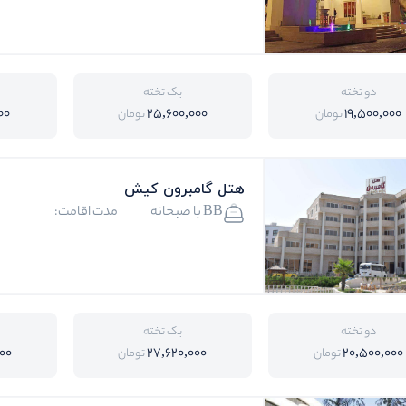
دو تخته
یک تخته
00
25,600,000
19,500,000
تومان
تومان
هتل گامبرون کیش
BB با صبحانه
مدت اقامت:
دو تخته
یک تخته
00
27,620,000
20,500,000
تومان
تومان