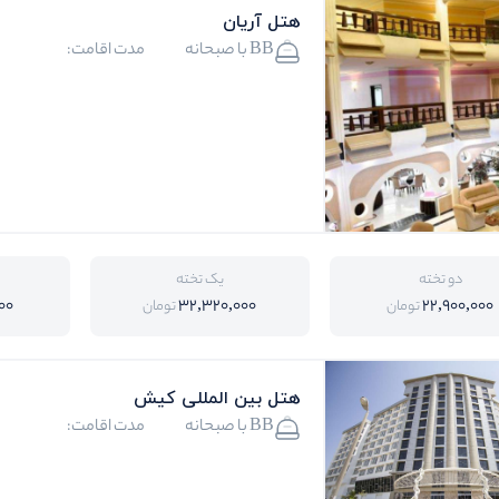
هتل آریان
BB با صبحانه
مدت اقامت:
دو تخته
یک تخته
00
32,320,000
22,900,000
تومان
تومان
هتل بین المللی کیش
BB با صبحانه
مدت اقامت: