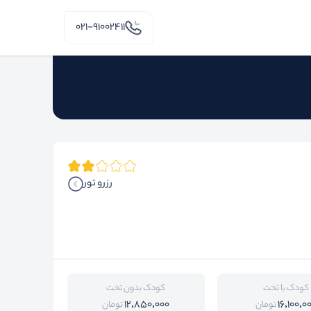
۰۲۱-91002411
رزرو تور
کودک با تخت
کودک بدون تخت
12,850,000
16,100,0
تومان
تومان