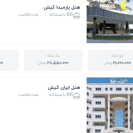
هتل پارمیدا کیش
BB با صبحانه
مدت اقامت:
دو تخته
یک تخته
00
28,550,000
21,000,000
تومان
تومان
هتل ایران کیش
BB با صبحانه
مدت اقامت: