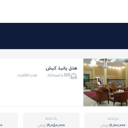
هتل پانیذ کیش
BB با صبحانه
مدت اقامت:
دو تخته
یک تخته
00
19,050,000
16,100,000
تومان
تومان