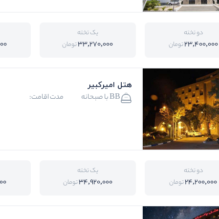
دو تخته
یک تخته
000
33,270,000
23,400,000
تومان
تومان
هتل امیرکبیر
BB با صبحانه
مدت اقامت:
دو تخته
یک تخته
00
34,920,000
24,200,000
تومان
تومان