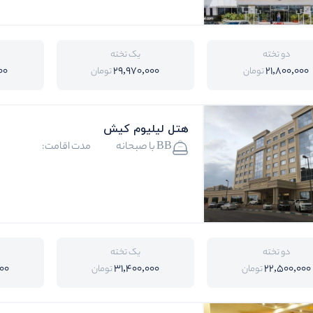
دو تخته
یک تخته
00
29,970,000
21,800,000
تومان
تومان
هتل لیلیوم کیش
BB با صبحانه
مدت اقامت:
دو تخته
یک تخته
00
31,400,000
22,500,000
تومان
تومان