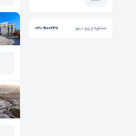
۲ ستاره
مشاوره و رزرو تـــور:
۰۲۱-91002411