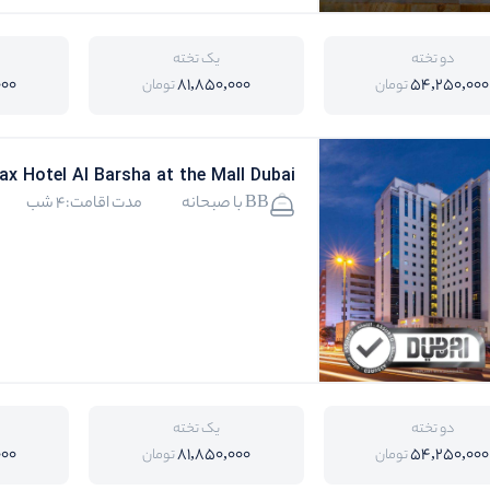
دو تخته
یک تخته
000
81,850,000
54,250,000
تومان
تومان
ax Hotel Al Barsha at the Mall Dubai
BB با صبحانه
مدت اقامت:4 شب
دو تخته
یک تخته
000
81,850,000
54,250,000
تومان
تومان