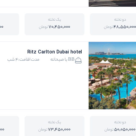
دو تخته
یک تخته
00
70,450,000
48,550,00
تومان
تومان
Ritz Carlton Dubai hotel
BB با صبحانه
مدت اقامت:4 شب
دو تخته
یک تخته
000
73,450,000
50,050,000
تومان
تومان