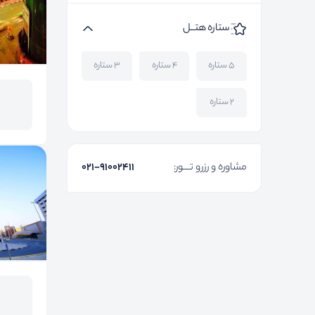
ستاره هتــل
۵ ستاره
۴ ستاره
۳ ستاره
۲ ستاره
مشاوره و رزرو تـــور:
۰۲۱-91002411