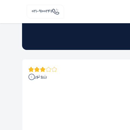
۰۲۱-91002411
رزرو تور