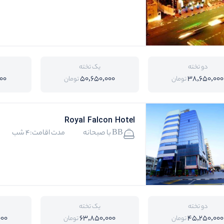
دو تخته
یک تخته
00
50,650,000
38,650,000
تومان
تومان
Royal Falcon Hotel
BB با صبحانه
مدت اقامت:4 شب
دو تخته
یک تخته
000
63,850,000
45,250,000
تومان
تومان