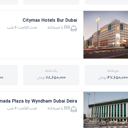
Citymax Hotels Bur Dubai
BB با صبحانه
مدت اقامت:4 شب
دو تخته
یک تخته
00
68,650,000
47,650,000
تومان
تومان
mada Plaza by Wyndham Dubai Deira
BB با صبحانه
مدت اقامت:4 شب