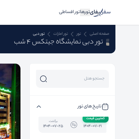
تورها
تور اقساطی
صفحه اصلی
تور
تور امارات
تور دبی
تور دبی نمایشگاه جیتکس 4 شب
تاریخ های تور
کمترین قیمت
رفت:
برگشت:
1404-07-25
1404-07-21