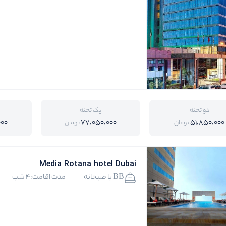
دو تخته
یک تخته
000
77,050,000
51,850,000
تومان
تومان
Media Rotana hotel Dubai
BB با صبحانه
مدت اقامت:4 شب