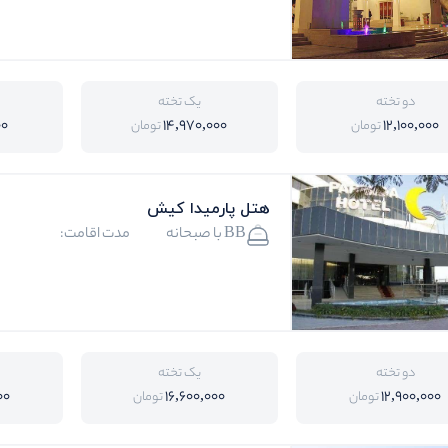
دو تخته
یک تخته
00
14,970,000
12,100,000
تومان
تومان
هتل پارمیدا کیش
BB با صبحانه
مدت اقامت:
دو تخته
یک تخته
00
16,600,000
12,900,000
تومان
تومان