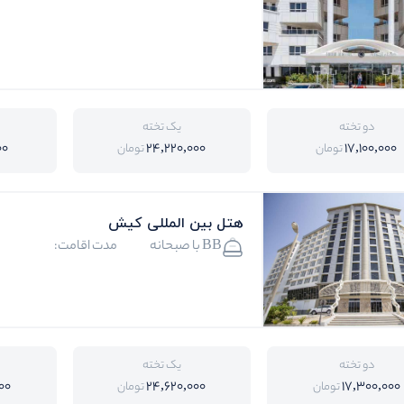
دو تخته
یک تخته
00
24,220,000
17,100,000
تومان
تومان
هتل بین المللی کیش
BB با صبحانه
مدت اقامت:
دو تخته
یک تخته
00
24,620,000
17,300,000
تومان
تومان