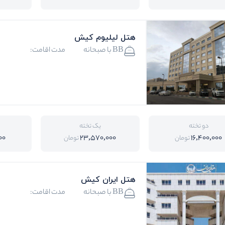
هتل لیلیوم کیش
BB با صبحانه
مدت اقامت:
دو تخته
یک تخته
00
23,570,000
16,400,000
تومان
تومان
هتل ایران کیش
BB با صبحانه
مدت اقامت: