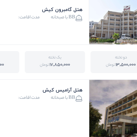
هتل گامبرون کیش
BB با صبحانه
مدت اقامت:
دو تخته
یک تخته
00
17,850,000
13,500,000
تومان
تومان
هتل آرامیس کیش
BB با صبحانه
مدت اقامت: