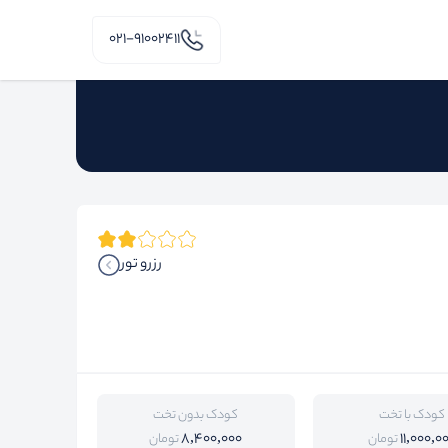
۰۲۱-91002411
رزرو تور
کودک با تخت
کودک بدون تخت
8,400,000
11,000,0
تومان
تومان