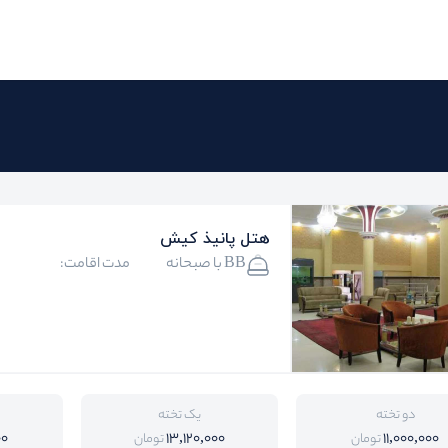
هتل پانیذ کیش
BB با صبحانه
مدت اقامت:
دو تخته
یک تخته
00
13,120,000
11,000,000
تومان
تومان