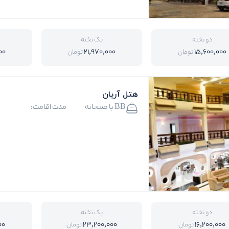
دو تخته
یک تخته
00
21,970,000
15,600,000
تومان
تومان
هتل آریان
BB با صبحانه
مدت اقامت:
دو تخته
یک تخته
00
23,200,000
16,200,000
تومان
تومان