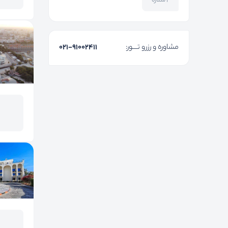
۲ ستاره
مشاوره و رزرو تـــور:
۰۲۱-91002411