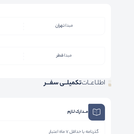
مبدا:
تهران
مبدا:
قطر
اطلـاعــات
تکمیلــی سفـــر
مــدارک لـازم
گذرنامه با حداقل 7 ماه اعتبار.