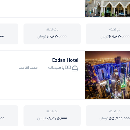
دو تخته
یک تخته
000
60,870,000
49,870,000
تومان
تومان
Ezdan Hotel
BB با صبحانه
مدت اقامت:
دو تخته
یک تخته
000
68,075,000
55,700,000
تومان
تومان