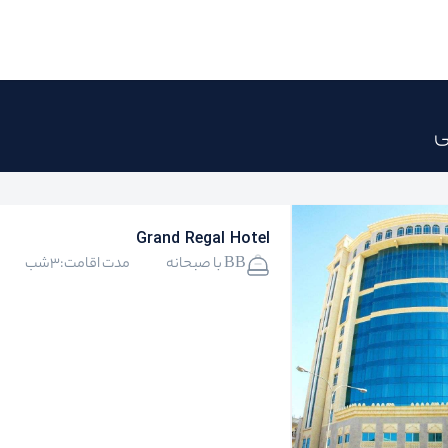
ی
Grand Regal Hotel
BB با صبحانه
مدت اقامت:3شب