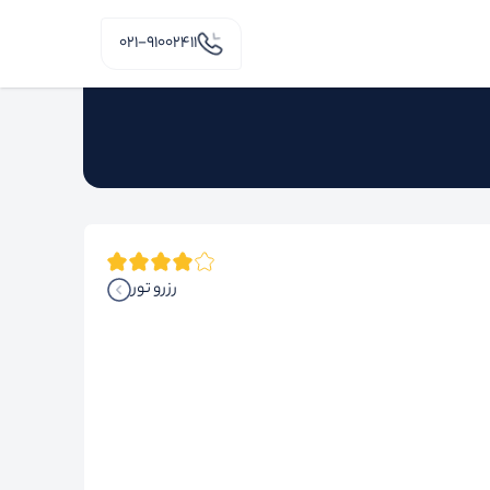
۰۲۱-91002411
رزرو تور