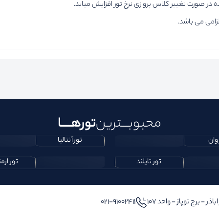
در صورت تغییر کلاس پروازی نرخ تور افزایش میابد.
محبوبـــترین
تورهــــا
وان
تور آنتالیا
تور تایلند
تور ارم
ر - برج توپاز - واحد 107
۰۲۱-91002411