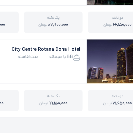
دو تخته
یک تخته
000
87,600,000
66,150,000
تومان
تومان
City Centre Rotana Doha Hotel
BB با صبحانه
مدت اقامت:
دو تخته
یک تخته
00
99,150,000
71,650,000
تومان
تومان