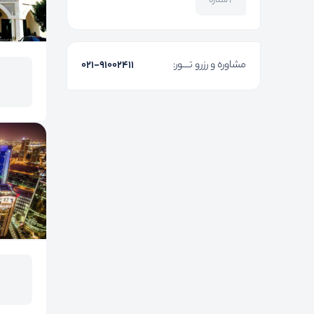
۲ ستاره
مشاوره و رزرو تـــور:
۰۲۱-91002411