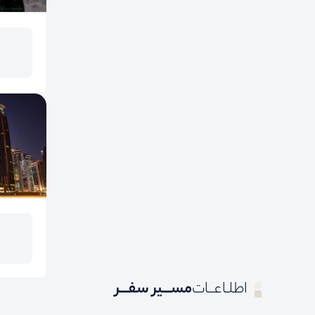
اطلـاعــات
مســـیر سفـــر