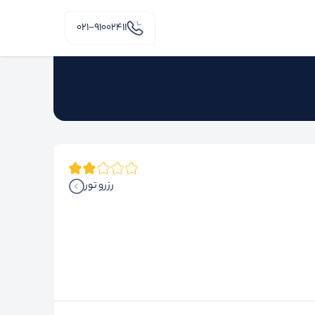
۰۲۱-91002411
رزرو تور