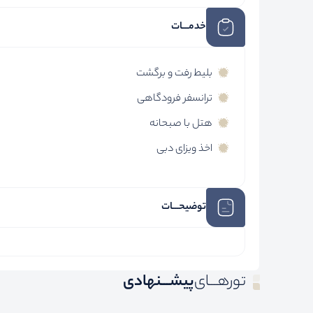
خدمـــات
بلیط رفت و برگشت
ترانسفر فرودگاهی
هتل با صبحانه
اخذ ویزای دبی
توضیحـــات
تورهـــای
پیشـــنهادی