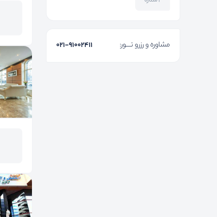
۲ ستاره
مشاوره و رزرو تـــور:
۰۲۱-91002411