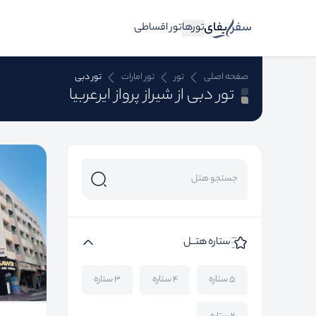
تورها
تور اقساطی
صفحه اصلی
تور
تور امارات
تور دبی
تور دبی از شیراز پرواز ایرعربیا
ستاره هتــل
۵ ستاره
۴ ستاره
۳ ستاره