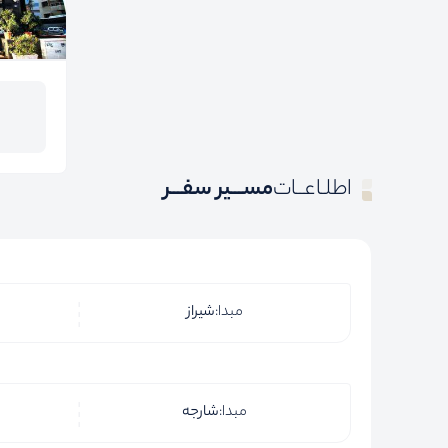
اطلـاعــات
مســـیر سفـــر
مبدا:
شیراز
مبدا:
شارجه