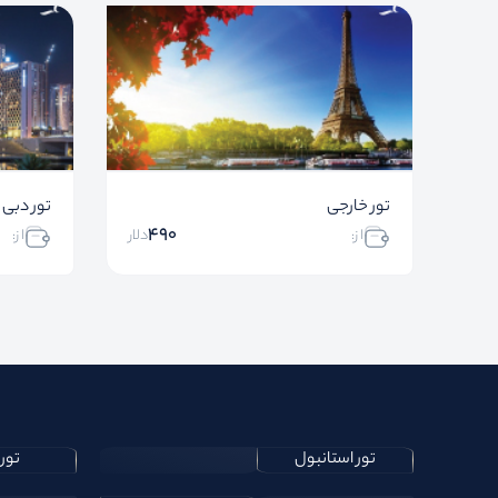
تور خارجی
تور دبی
490
ا ز:
دلار
ا ز:
تور استانبول
تور 