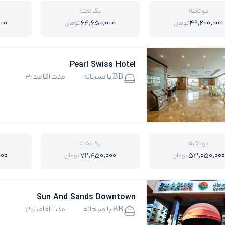
دو تخته
یک تخته
000
64,650,000
49,200,000
تومان
تومان
Pearl Swiss Hotel
BB با صبحانه
مدت اقامت:3
دو تخته
یک تخته
000
72,450,000
53,050,000
تومان
تومان
Sun And Sands Downtown
BB با صبحانه
مدت اقامت:3