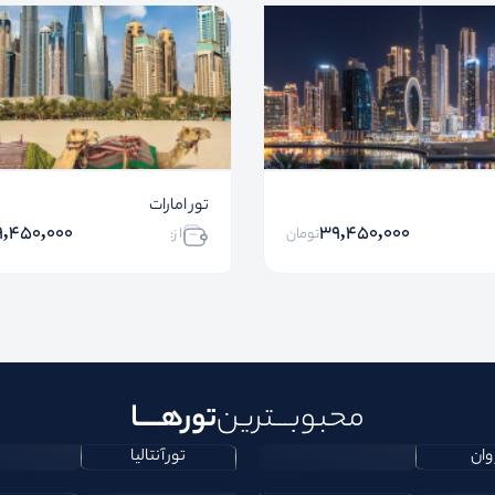
تور امارات
9,450,000
39,450,000
تومان
ا ز:
محبوبـــترین
تورهــــا
وان
تور آنتالیا