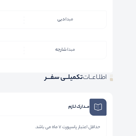
مبدا:
دبی
مبدا:
شارجه
اطلـاعــات
تکمیلــی سفـــر
مــدارک لـازم
حداقل اعتبار پاسپورت 7 ماه می باشد.