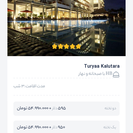
Turyaa Kalutara
HB با صبحانه و نهار
مدت اقامت:3 شب
595
+ 54.990.000 تومان
دو تخته
دلار
950
+ 54.990.000 تومان
یک تخته
دلار