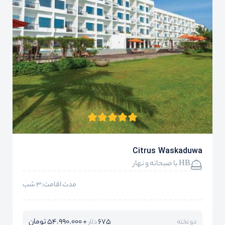
Citrus Waskaduwa
HB با صبحانه و نهار
مدت اقامت:3 شب
675
+ 54.990.000 تومان
دو تخته
دلار