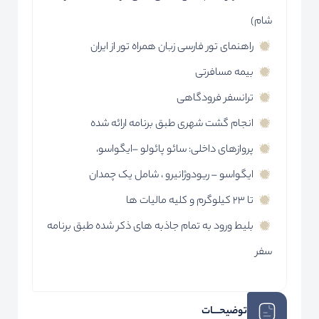
شام)
راهنمای تور فارسی زبان همراه تور از ایران
بیمه مسافرتی
ترانسفر فرودگاهی
انجام گشت شهری طبق برنامه ارائه شده
پروازهای داخلی: سائو پائولو –ایگواسو،
ایگواسو – ریودوژانیرو ، شامل یک چمدان
تا ۲۳ کیلوگرم و کلیه مالیات ها
بلیط ورود به تمام جاذبه های ذکر شده طبق برنامه
سفر
توضیحـــات