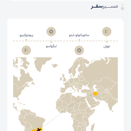
مســـــیر
سفـــر
سائوپائولو-ایتو
ریودوژانیرو
تهران
ایگوآسو