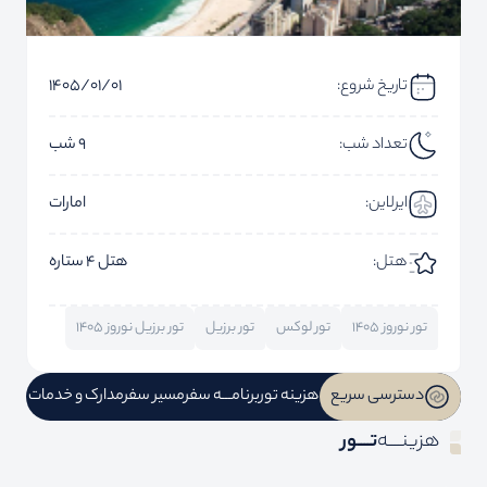
تاریخ شروع:
1405/01/01
تعداد شب:
9 شب
ایرلاین:
امارات
هتل:
هتل 4 ستاره
تور نوروز 1405
تور لوکس
تور برزیل
تور برزیل نوروز 1405
دسترسی سریع
هزینه تور
برنامـــه سفر
مسیر سفر
مدارک و خدمات
هزینــــه
تــــور