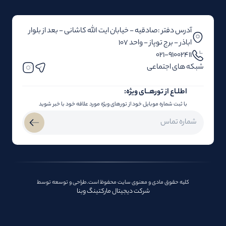
آدرس دفتر :صادقیه - خیابان ایت الله کاشانی - بعد از بلوار‌‌
اباذر - برج توپاز - واحد 107
۰۲۱-91002411
شبکه های اجتماعی
اطلـاع از تور‌هــای ویژه:
با ثبت شماره موبایل خود از تورهای ویژه مورد علاقه خود با خبر شوید
کلیه حقوق مادی و معنوی سایت محفوظ است.طراحی و توسعه توسط
شرکت دیجیتال مارکتینگ وبنا