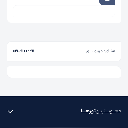
مشاوره و رزرو تـــور:
۰۲۱-91002411
محبوبـــترین
تورهــــا