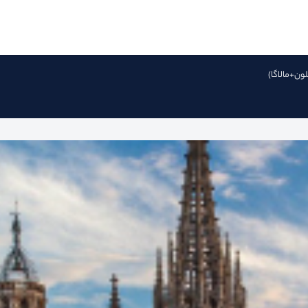
سلون+مالاگا)