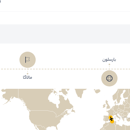
بارسلون
مالاگا