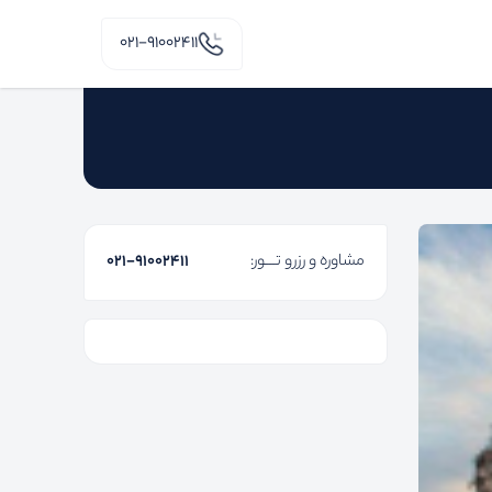
۰۲۱-91002411
مشاوره و رزرو تـــور:
۰۲۱-91002411