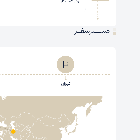
روز هشتم
مســـــیر
سفـــر
تهران