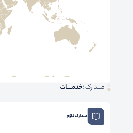
مـــدارک ؛
خدمــــات
مــدارک لـازم