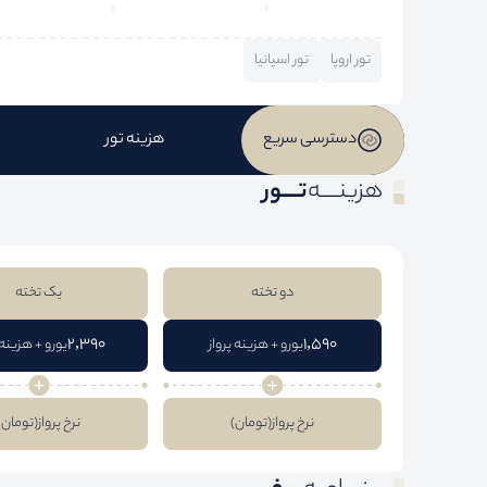
تور اروپا
تور اسپانیا
دسترسی سریع
هزینه تور
هزینــــه
تــــور
دو تخته
یک تخته
2,390
1,590
یورو + هزینه پرواز
یورو + هزینه 
نرخ پرواز
(تومان)
نرخ پرواز
(تومان)