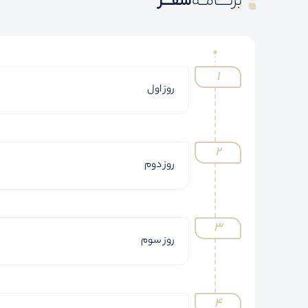
برنــــامــه
سفـــر
روز اول
روز دوم
روز سوم