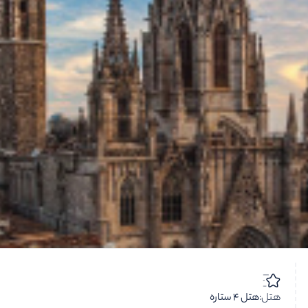
هتل:
هتل 4 ستاره