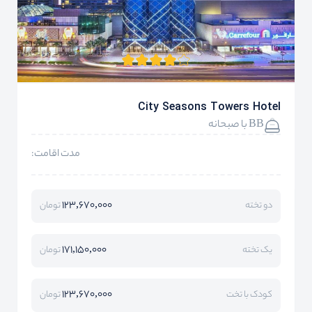
City Seasons Towers Hotel
BB با صبحانه
مدت اقامت:
123,670,000
دو تخته
تومان
171,150,000
یک تخته
تومان
123,670,000
کودک با تخت
تومان