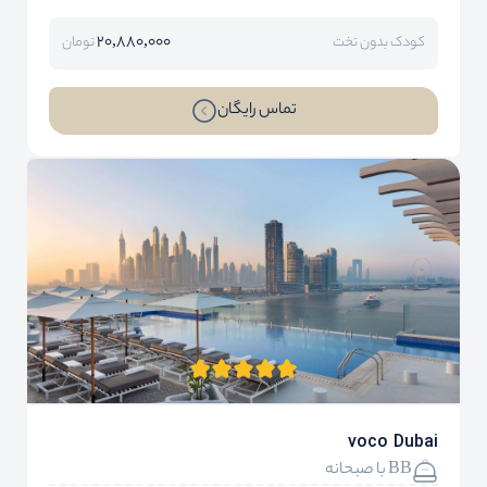
20,880,000
کودک بدون تخت
تومان
تماس رایگان
voco Dubai
BB با صبحانه