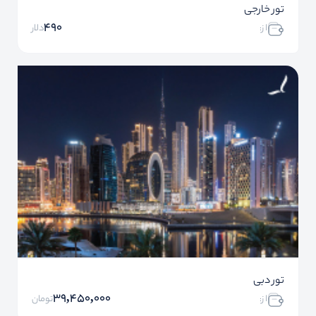
تور خارجی
490
ا ز:
دلار
تور دبی
39,450,000
ا ز:
تومان