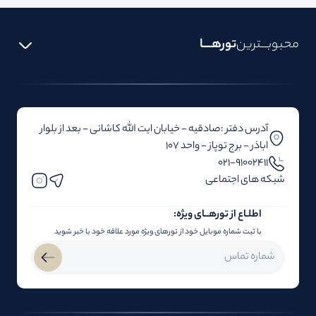
محبوبـــترین
تورهــــا
آدرس دفتر :صادقیه - خیابان ایت الله کاشانی - بعد از بلوار‌‌
اباذر - برج توپاز - واحد 107
۰۲۱-91002411
شبکه های اجتماعی
اطلـاع از تور‌هــای ویژه:
با ثبت شماره موبایل خود از تورهای ویژه مورد علاقه خود با خبر شوید