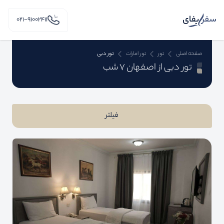
۰۲۱-91002411
صفحه اصلی
تور
تور امارات
تور دبی
تور دبی از اصفهان 7 شب
فیلتر