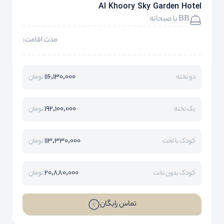
Al Khoory Sky Garden Hotel
BB با صبحانه
مدت اقامت:
116,130,000
دو تخته
تومان
192,100,000
یک تخته
تومان
113,330,000
کودک با تخت
تومان
20,880,000
کودک بدون تخت
تومان
تماس رایگان