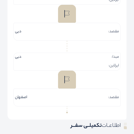
مقصد:
دبی
مبدا:
دبی
ایرلاین:
مقصد:
اصفهان
اطلـاعــات
تکمیلــی سفـــر