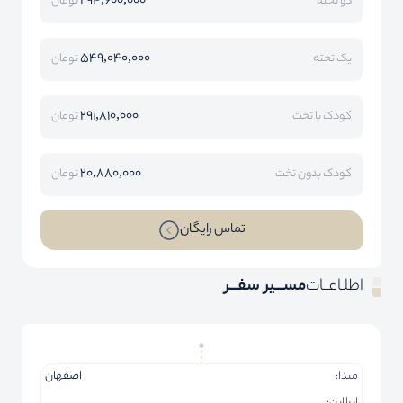
294,600,000
دو تخته
تومان
549,040,000
یک تخته
تومان
291,810,000
کودک با تخت
تومان
20,880,000
کودک بدون تخت
تومان
تماس رایگان
اطلـاعــات
مســـیر سفـــر
مبدا:
اصفهان
ایرلاین: