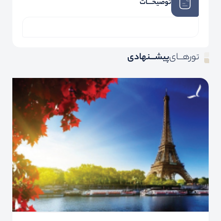
توضیحـــات
تورهـــای
پیشـــنهادی