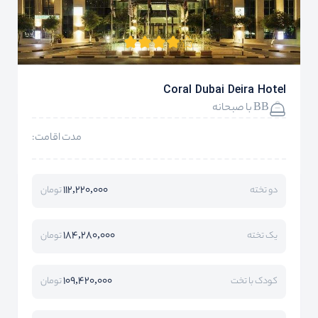
Coral Dubai Deira Hotel
BB با صبحانه
مدت اقامت:
112,220,000
دو تخته
تومان
184,280,000
یک تخته
تومان
109,420,000
کودک با تخت
تومان