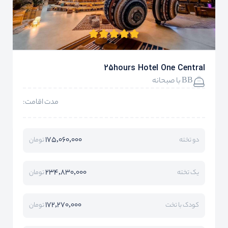
25hours Hotel One Central
BB با صبحانه
مدت اقامت:
175,060,000
دو تخته
تومان
234,830,000
یک تخته
تومان
172,270,000
کودک با تخت
تومان