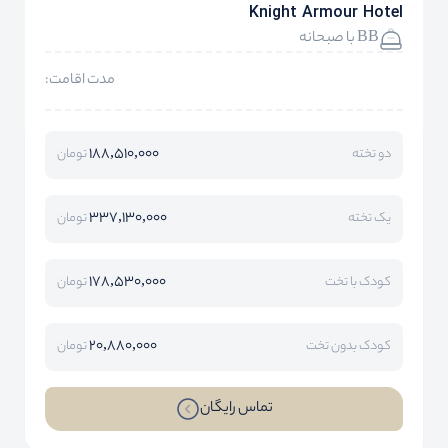
Knight Armour Hotel
BB با صبحانه
مدت اقامت:
188,510,000
دو تخته
تومان
337,130,000
یک تخته
تومان
178,530,000
کودک با تخت
تومان
20,880,000
کودک بدون تخت
تومان
تماس رایگان