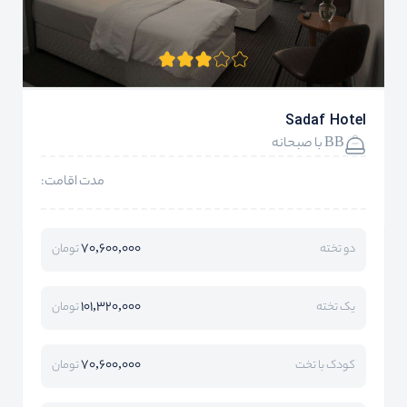
Sadaf Hotel
BB با صبحانه
مدت اقامت:
70,600,000
دو تخته
تومان
101,320,000
یک تخته
تومان
70,600,000
کودک با تخت
تومان