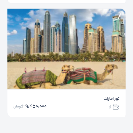
تور امارات
39,450,000
ا ز:
تومان