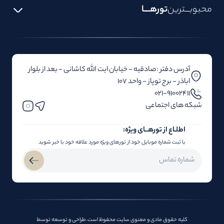
محبوبـــترین
تورهــــا
آدرس دفتر :صادقیه - خیابان ایت الله کاشانی - بعد از بلوار‌‌
اباذر - برج توپاز - واحد 107
۰۲۱-91002411
شبکه های اجتماعی
اطلـاع از تور‌هــای ویژه:
با ثبت شماره موبایل خود از تورهای ویژه مورد علاقه خود با خبر شوید
کلیه حقوق مادی و معنوی سایت محفوظ است.طراحی و توسعه توسط