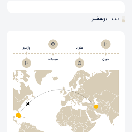
مســـــیر
سفـــر
هاوانا
وارادرو
تهران
ترینیداد