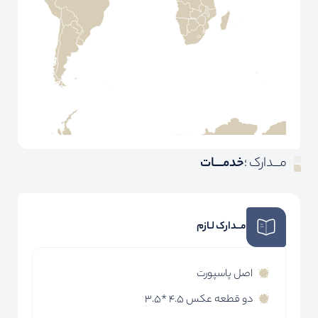
مـــدارک ؛
خدمــــات
مــدارک لـازم
اصل پاسپورت
دو قطعه عکس 4.5 *3.5