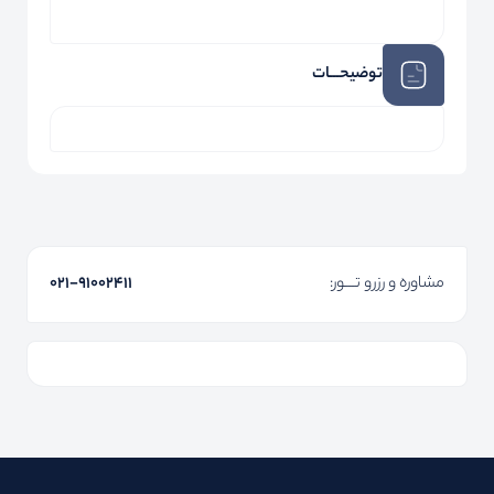
توضیحـــات
مشاوره و رزرو تـــور:
۰۲۱-91002411