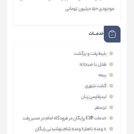
موجودی 150 میلیون تومانی
خدمـــات
بلیط رفت و برگشت
هتل با صبحانه
بیمه
گشت شهری
لیدرفارسی زبان
ترنسفر
خدمات CIP ررایگان در فرودگاه امام در مسیر رفت
8 وعده ناهار،6 وعده شام،نوشیدنی رایگان