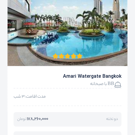
Amari Watergate Bangkok
BB با صبحانه
مدت اقامت:3 شب
178,260,000
دو تخته
تومان