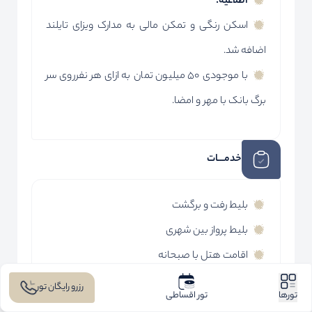
اطلاعیه:
اسکن رنگی و تمکن مالی به مدارک ویزای تایلند
اضافه شد.
با موجودی 50 میلیون تمان به ازای هر نفرروی سر
برگ بانک با مهر و امضا.
خدمـــات
بلیط رفت و برگشت
بلیط پرواز بین شهری
اقامت هتل با صبحانه
ترانسفر فرودگاهی
رزرو رایگان تور
تورها
تور اقساطی
راهنمای فارسی زبان