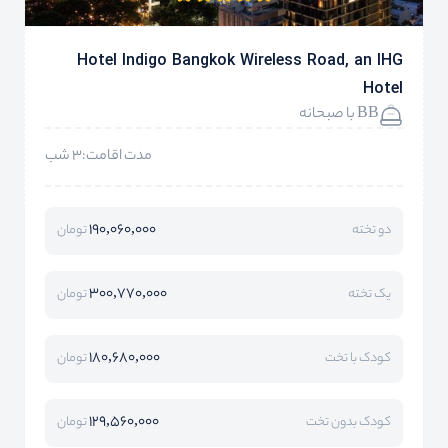
Hotel Indigo Bangkok Wireless Road, an IHG
Hotel
BB با صبحانه
مدت اقامت:3 شب
190,060,000
دو تخته
تومان
300,770,000
یک تخته
تومان
180,680,000
کودک با تخت
تومان
129,560,000
کودک بدون تخت
تومان