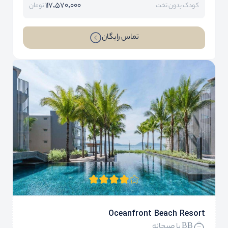
117,570,000
کودک بدون تخت
تومان
تماس رایگان
Oceanfront Beach Resort
BB با صبحانه