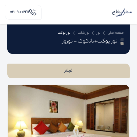
۰۲۱-91002411
صفحه اصلی
تور
تور تایلند
تور پوکت
تور پوکت+بانکوک - نوروز
فیلتر