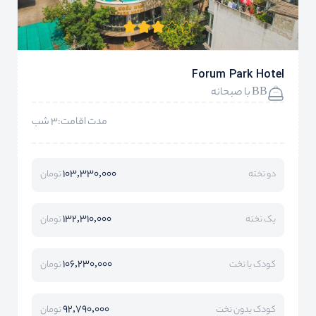
Forum Park Hotel
BB با صبحانه
مدت اقامت:3 شب
103,330,000
دو تخته
تومان
132,310,000
یک تخته
تومان
106,230,000
کودک با تخت
تومان
92,790,000
کودک بدون تخت
تومان