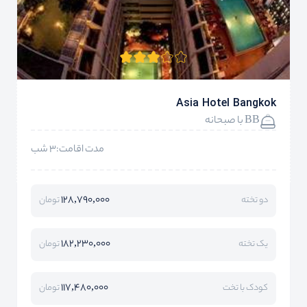
Asia Hotel Bangkok
BB با صبحانه
مدت اقامت:3 شب
128,790,000
دو تخته
تومان
182,230,000
یک تخته
تومان
117,480,000
کودک با تخت
تومان