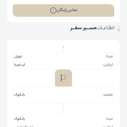
تماس رایگان
اطلـاعــات
مســـیر سفـــر
مبدا:
تهران
ایرلاین:
ایر عربیا
مقصد:
بانکوک
مبدا:
بانکوک