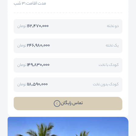
مدت اقامت:3 شب
162,470,000
دو تخته
تومان
246,980,000
یک تخته
تومان
149,830,000
کودک با تخت
تومان
118,590,000
کودک بدون تخت
تومان
تماس رایگان