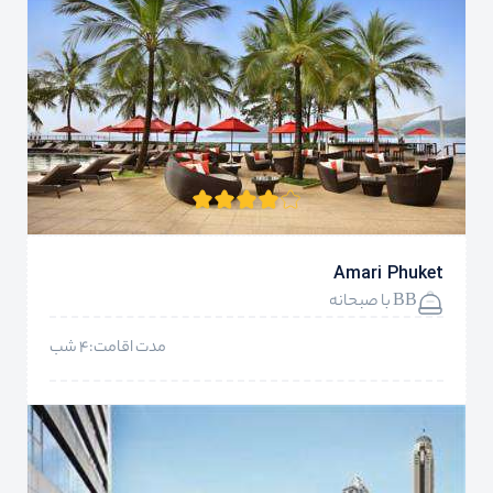
Amari Phuket
BB با صبحانه
مدت اقامت:4 شب