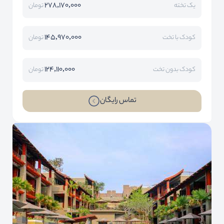
278,170,000
یک تخته
تومان
145,970,000
کودک با تخت
تومان
124,110,000
کودک بدون تخت
تومان
تماس رایگان