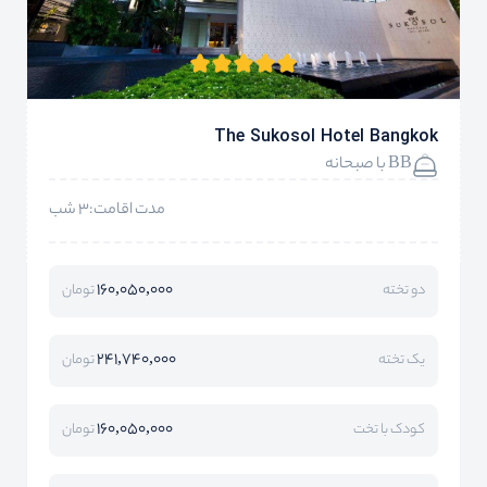
The Sukosol Hotel Bangkok
BB با صبحانه
مدت اقامت:3 شب
160,050,000
دو تخته
تومان
241,740,000
یک تخته
تومان
160,050,000
کودک با تخت
تومان