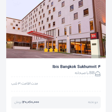
Ibis Bangkok Sukhumvit 4
BB با صبحانه
مدت اقامت:3 شب
120,060,000
دو تخته
تومان