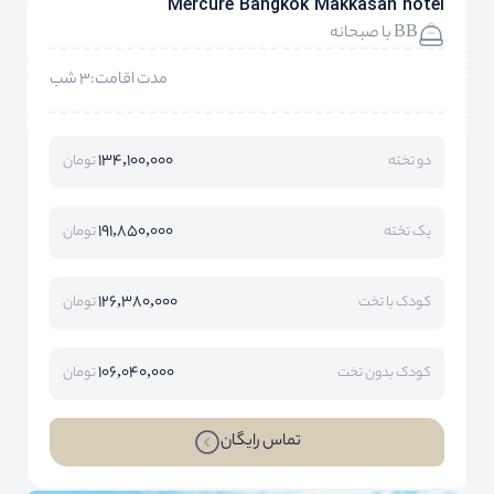
Mercure Bangkok Makkasan hotel
BB با صبحانه
مدت اقامت:3 شب
134,100,000
دو تخته
تومان
191,850,000
یک تخته
تومان
126,380,000
کودک با تخت
تومان
106,040,000
کودک بدون تخت
تومان
تماس رایگان