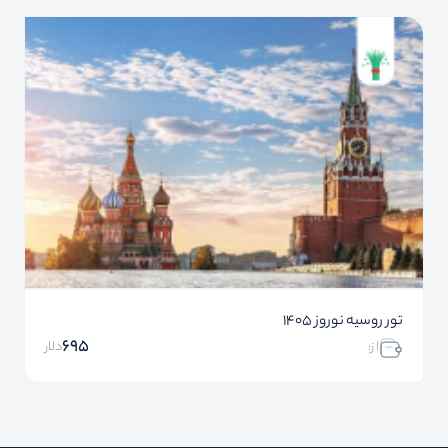
تور روسیه نوروز 1405
695
ا ز:
دلار