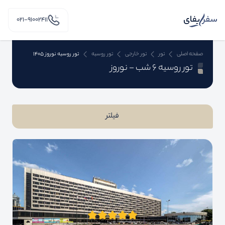
۰۲۱-91002411
صفحه اصلی
تور
تور خارجی
تور روسیه
تور روسیه نوروز 1405
تور روسیه 6 شب - نوروز
فیلتر