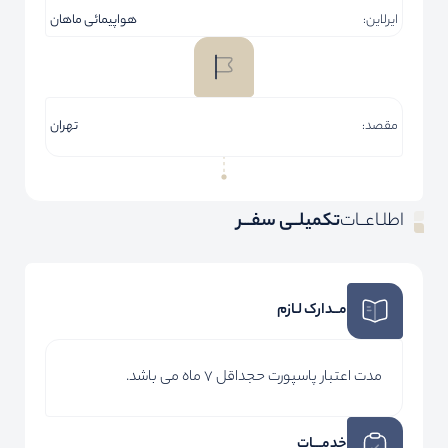
ایرلاین:
هواپیمائی ماهان
مقصد:
تهران
اطلـاعــات
تکمیلــی سفـــر
مــدارک لـازم
مدت اعتبار پاسپورت حجداقل 7 ماه می باشد.
خدمـــات