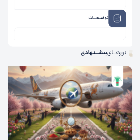
توضیحـــات
تورهـــای
پیشـــنهادی