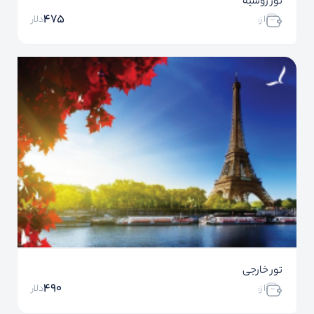
تور روسیه
475
ا ز:
دلار
تور خارجی
490
ا ز:
دلار