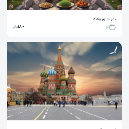
تور نوروز 1405
180
ا ز:
دلار