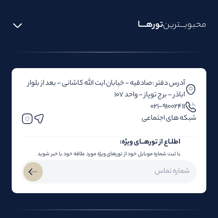
محبوبـــترین
تورهــــا
آدرس دفتر :صادقیه - خیابان ایت الله کاشانی - بعد از بلوار‌‌
اباذر - برج توپاز - واحد 107
۰۲۱-91002411
شبکه های اجتماعی
اطلـاع از تور‌هــای ویژه:
با ثبت شماره موبایل خود از تورهای ویژه مورد علاقه خود با خبر شوید