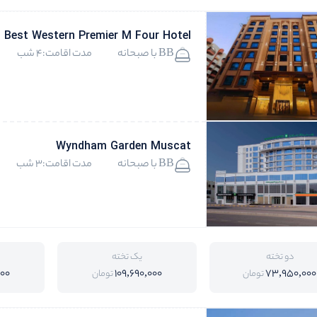
Best Western Premier M Four Hotel
BB با صبحانه
مدت اقامت:4 شب
Wyndham Garden Muscat
BB با صبحانه
مدت اقامت:3 شب
دو تخته
یک تخته
000
109,690,000
73,950,000
تومان
تومان