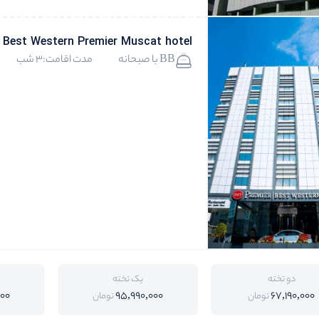
Best Western Premier Muscat hotel
BB با صبحانه
مدت اقامت:3 شب
دو تخته
یک تخته
000
95,990,000
67,190,000
تومان
تومان