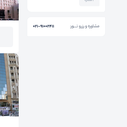
۲ ستاره
مشاوره و رزرو تـــور:
۰۲۱-91002411