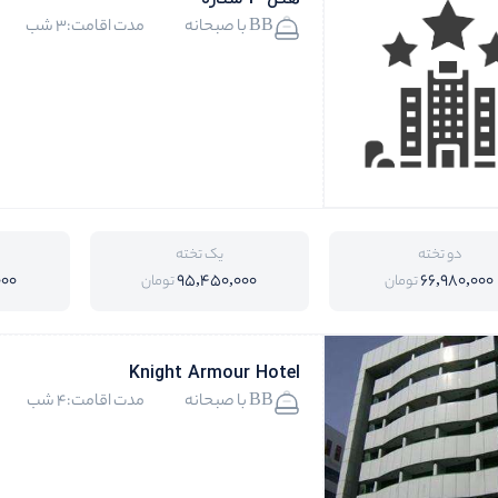
BB با صبحانه
مدت اقامت:3 شب
دو تخته
یک تخته
000
95,450,000
66,980,000
تومان
تومان
Knight Armour Hotel
BB با صبحانه
مدت اقامت:4 شب