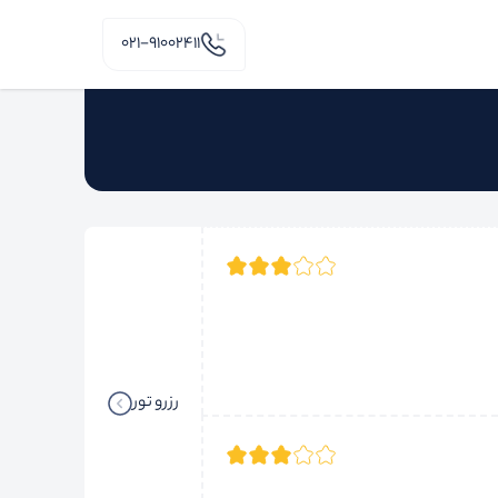
۰۲۱-91002411
رزرو تور