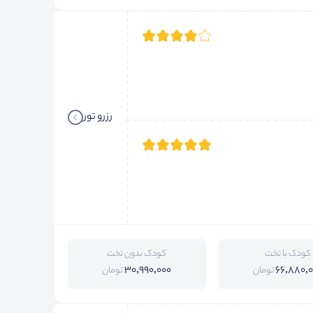
رزرو تور
کودک با تخت
کودک بدون تخت
30,990,000
66,880,
تومان
تومان