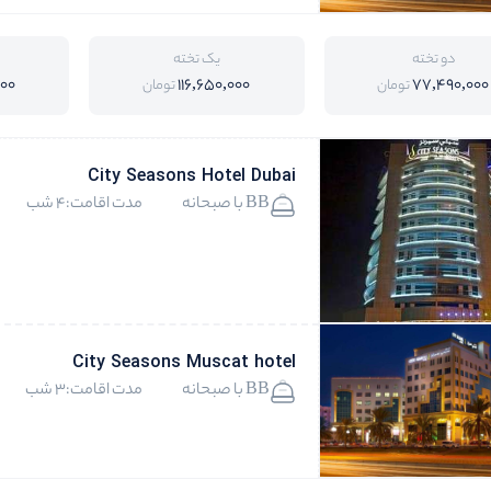
دو تخته
یک تخته
000
116,650,000
77,490,000
تومان
تومان
City Seasons Hotel Dubai
BB با صبحانه
مدت اقامت:4 شب
City Seasons Muscat hotel
BB با صبحانه
مدت اقامت:3 شب