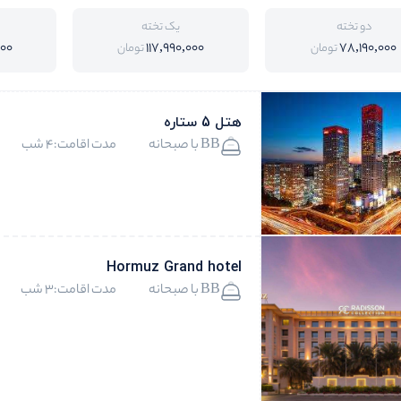
دو تخته
یک تخته
000
117,990,000
78,190,000
تومان
تومان
هتل 5 ستاره
BB با صبحانه
مدت اقامت:4 شب
Hormuz Grand hotel
BB با صبحانه
مدت اقامت:3 شب