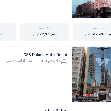
دو تخته
یک تخته
000
77,950,000
57,890,000
تومان
تومان
GSS Palace Hotel Dubai
BB با صبحانه
مدت اقامت:4 شب
هتل 3 ستاره