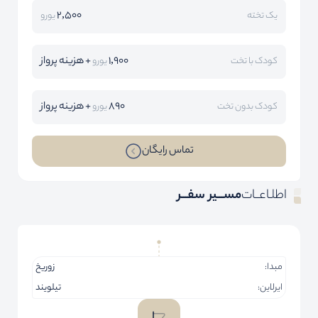
2,500
یک تخته
یورو
1,900
+ هزینه پرواز
کودک با تخت
یورو
890
+ هزینه پرواز
کودک بدون تخت
یورو
تماس رایگان
اطلـاعــات
مســـیر سفـــر
مبدا:
زوریخ
ایرلاین:
تیلویند