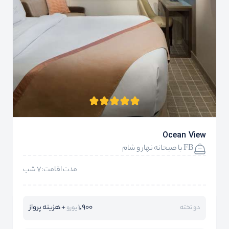
Ocean View
FB با صبحانه نهار و شام
مدت اقامت:7 شب
1,900
+ هزینه پرواز
دو تخته
یورو