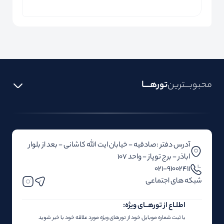
محبوبـــترین
تورهــــا
آدرس دفتر :صادقیه - خیابان ایت الله کاشانی - بعد از بلوار‌‌
اباذر - برج توپاز - واحد 107
۰۲۱-91002411
شبکه های اجتماعی
اطلـاع از تور‌هــای ویژه:
با ثبت شماره موبایل خود از تورهای ویژه مورد علاقه خود با خبر شوید