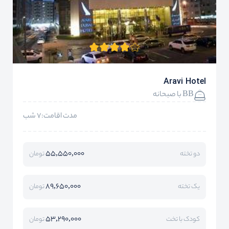
Aravi Hotel
BB با صبحانه
مدت اقامت:7 شب
55,550,000
دو تخته
تومان
89,650,000
یک تخته
تومان
53,290,000
کودک با تخت
تومان