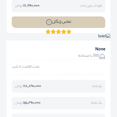
17,990,000
کودک بدون تخت
تومان
تماس رایگان
None
BB با صبحانه
مدت اقامت:7 شب
68,890,000
دو تخته
تومان
115,290,000
یک تخته
تومان