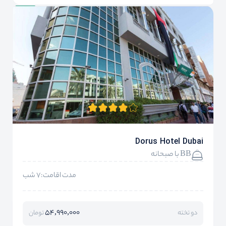
Dorus Hotel Dubai
BB با صبحانه
مدت اقامت:7 شب
54,990,000
دو تخته
تومان