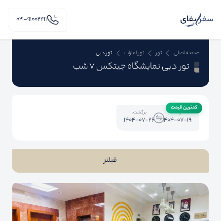
۰۲۱-91002411
صفحه اصلی
تور
تور امارات
تور دبی
تور دبی نمایشگاه جیتکس 7 شب
کمترین قیمت
رفت:
برگشت:
1404-07-26
1404-07-19
فیلتر