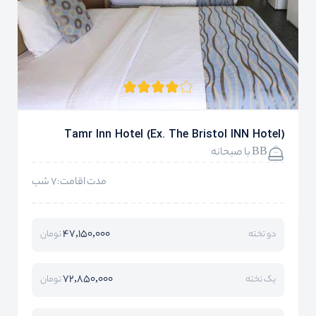
Tamr Inn Hotel (Ex. The Bristol INN Hotel)
BB با صبحانه
مدت اقامت:7 شب
47,150,000
دو تخته
تومان
72,850,000
یک تخته
تومان