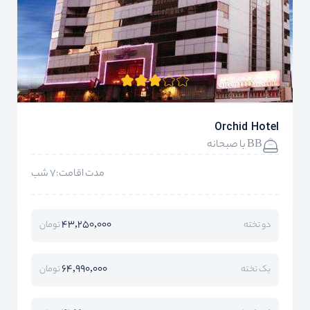
Orchid Hotel
BB با صبحانه
مدت اقامت:7 شب
43,250,000
دو تخته
تومان
64,990,000
یک تخته
تومان