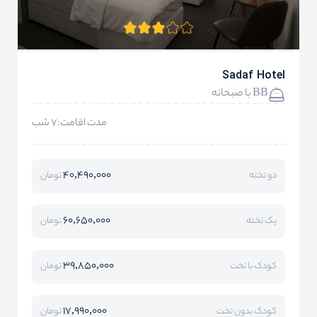
Sadaf Hotel
BB با صبحانه
مدت اقامت:7 شب
40,490,000
دو تخته
تومان
60,650,000
یک تخته
تومان
39,850,000
کودک با تخت
تومان
17,990,000
کودک بدون تخت
تومان