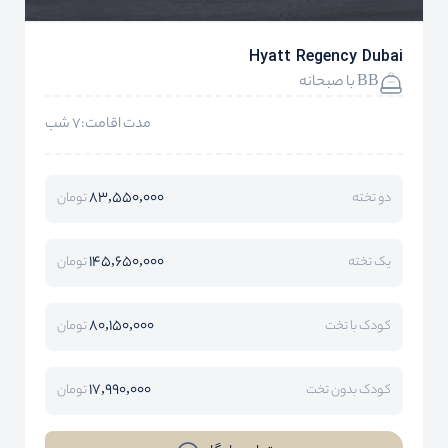
Hyatt Regency Dubai
BB با صبحانه
مدت اقامت:7 شب
83,550,000
دو تخته
تومان
145,650,000
یک تخته
تومان
80,150,000
کودک با تخت
تومان
17,990,000
کودک بدون تخت
تومان