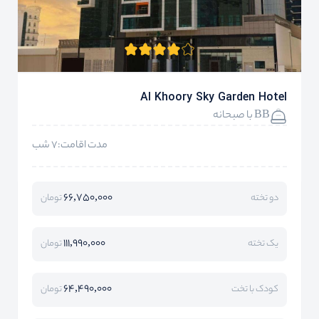
Al Khoory Sky Garden Hotel
BB با صبحانه
مدت اقامت:7 شب
66,750,000
دو تخته
تومان
111,990,000
یک تخته
تومان
64,490,000
کودک با تخت
تومان