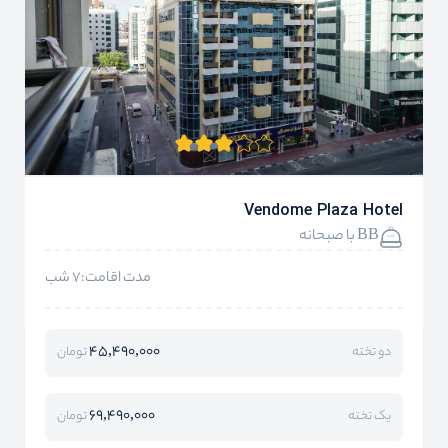
Vendome Plaza Hotel
BB با صبحانه
مدت اقامت:7 شب
45,490,000
دو تخته
تومان
69,490,000
یک تخته
تومان