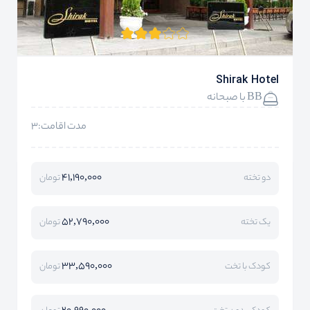
Shirak Hotel
BB با صبحانه
مدت اقامت:3
41,190,000
دو تخته
تومان
52,790,000
یک تخته
تومان
33,590,000
کودک با تخت
تومان