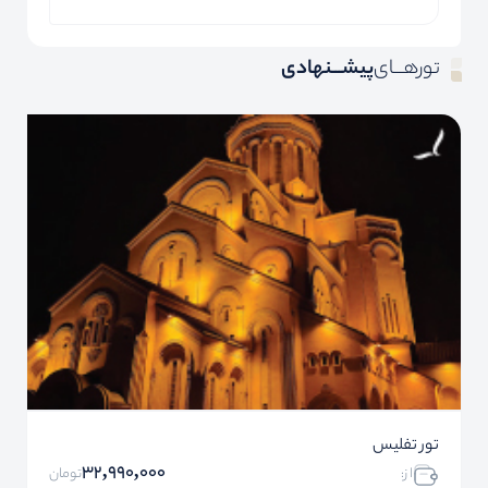
تورهـــای
پیشـــنهادی
تور تفلیس
32,990,000
ا ز:
تومان