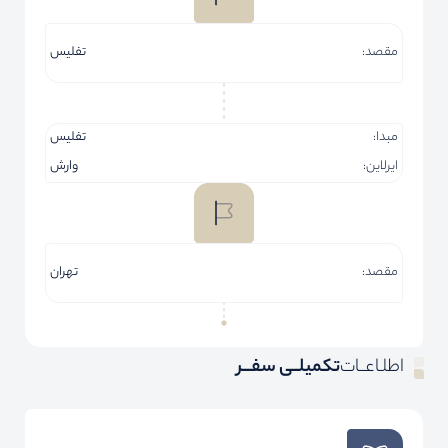
مقصد:
تفلیس
مبدا:
تفلیس
ایرلاین:
وارش
مقصد:
تهران
اطلـاعــات
تکمیلــی سفـــر