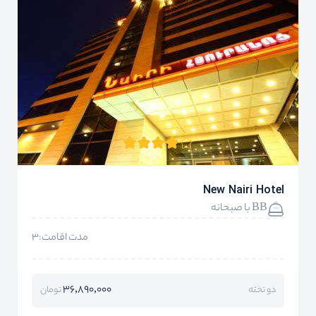
New Nairi Hotel
BB با صبحانه
مدت اقامت:3
36,890,000
دو تخته
تومان