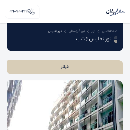
۰۲۱-91002411
صفحه اصلی
تور
تور گرجستان
تور تفلیس
تور تفلیس 6 شب
فیلتر