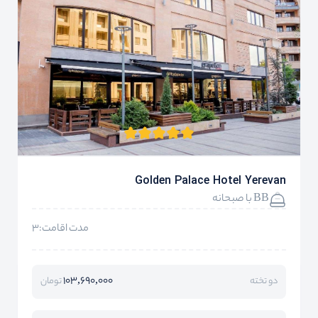
Golden Palace Hotel Yerevan
BB با صبحانه
مدت اقامت:3
103,690,000
دو تخته
تومان