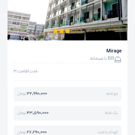
Mirage
BB با صبحانه
مدت اقامت:3
32,990,000
دو تخته
تومان
43,590,000
یک تخته
تومان
27,290,000
کودک با تخت
تومان