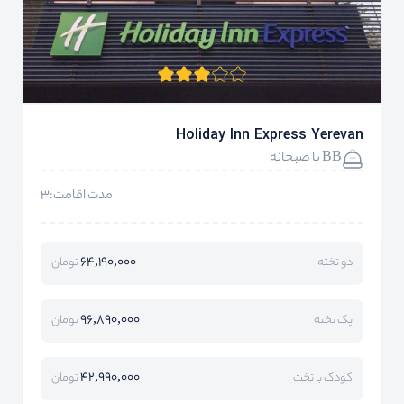
Holiday Inn Express Yerevan
BB با صبحانه
مدت اقامت:3
64,190,000
دو تخته
تومان
96,890,000
یک تخته
تومان
42,990,000
کودک با تخت
تومان