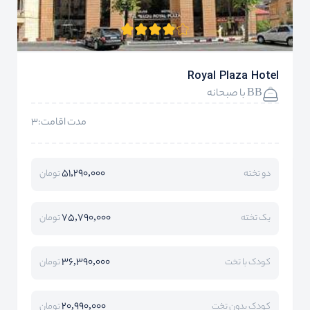
Royal Plaza Hotel
BB با صبحانه
مدت اقامت:3
51,290,000
دو تخته
تومان
75,790,000
یک تخته
تومان
36,390,000
کودک با تخت
تومان
20,990,000
کودک بدون تخت
تومان