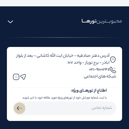
محبوبـــترین
تورهــــا
آدرس دفتر :صادقیه - خیابان ایت الله کاشانی - بعد از بلوار‌‌
اباذر - برج توپاز - واحد 107
۰۲۱-91002411
شبکه های اجتماعی
اطلـاع از تور‌هــای ویژه:
با ثبت شماره موبایل خود از تورهای ویژه مورد علاقه خود با خبر شوید