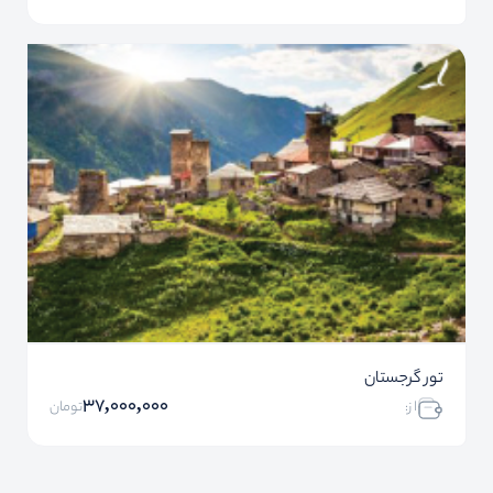
تور گرجستان
37,000,000
ا ز:
تومان