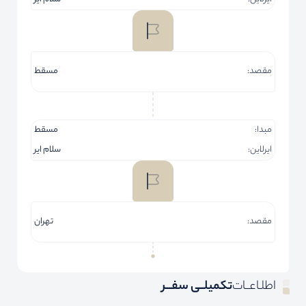
مقصد:
مسقط
مبدا:
مسقط
ایرلاین:
سلام ایر
مقصد:
تهران
اطلـاعــات
تکمیلــی سفـــر