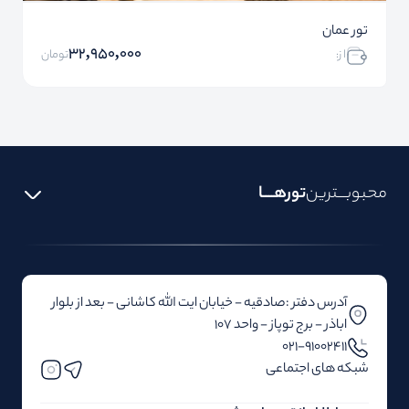
تور عمان
32,950,000
ا ز:
تومان
محبوبـــترین
تورهــــا
آدرس دفتر :صادقیه - خیابان ایت الله کاشانی - بعد از بلوار‌‌
اباذر - برج توپاز - واحد 107
۰۲۱-91002411
شبکه های اجتماعی