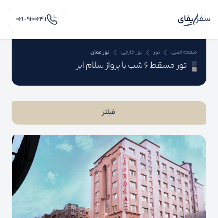
۰۲۱-91002411
صفحه اصلی
تور
تور خارجی
تور عمان
تور مسقط 6 شب با پرواز سلام ایر
فیلتر