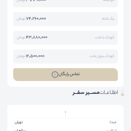
49,940,000
دو تخته
تومان
74,260,000
یک تخته
تومان
43,880,000
کودک با تخت
تومان
12,500,000
کودک بدون تخت
تومان
تماس رایگان
اطلـاعــات
مســـیر سفـــر
مبدا:
تهران
ایرلاین:
سلام ایر