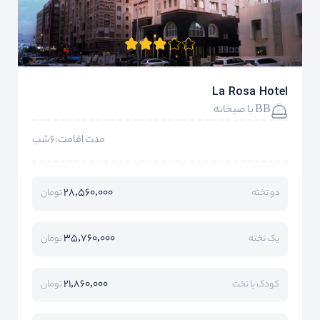
La Rosa Hotel
BB با صبحانه
مدت اقامت:6شب
28,560,000
دو تخته
تومان
35,760,000
یک تخته
تومان
21,860,000
کودک با تخت
تومان