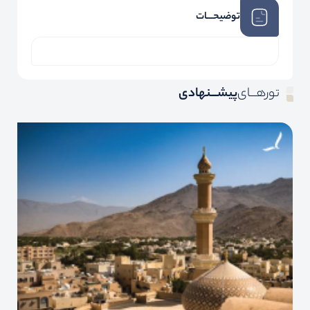
توضیحـــات
تورهـــای
پیشـــنهادی