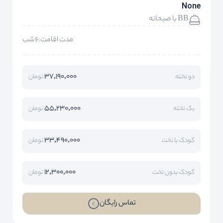
None
BB با صبحانه
مدت اقامت:6شب
37,190,000
دو تخته
تومان
55,230,000
یک تخته
تومان
33,490,000
کودک با تخت
تومان
12,300,000
کودک بدون تخت
تومان
تماس رایگان