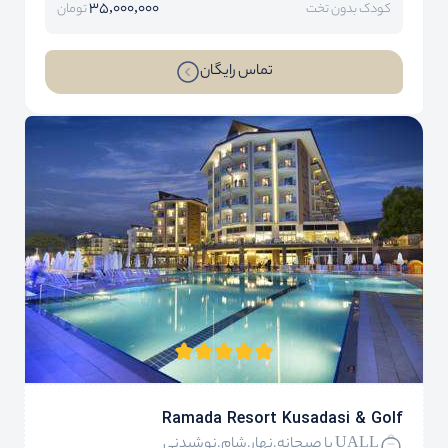
35,000,000
کودک بدون تخت
تومان
تماس رایگان
Ramada Resort Kusadasi & Golf
UALL با صبحانه.نهار.شام.نوشیدنی