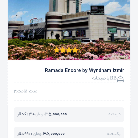
Ramada Encore by Wyndham Izmir
BB با صبحانه
مدت اقامت:2
35,000,000
+ 623 دلار
دو تخته
تومان
35,000,000
+ 991 دلار
یک تخته
تومان