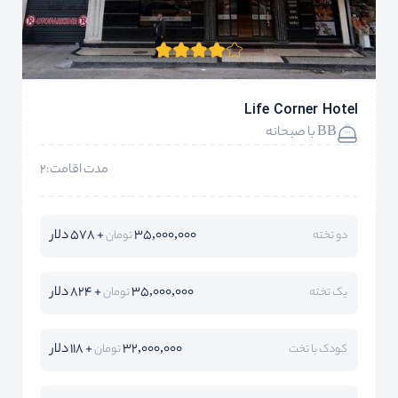
Life Corner Hotel
BB با صبحانه
مدت اقامت:2
35,000,000
+ 578 دلار
دو تخته
تومان
35,000,000
+ 824 دلار
یک تخته
تومان
32,000,000
+ 118 دلار
کودک با تخت
تومان