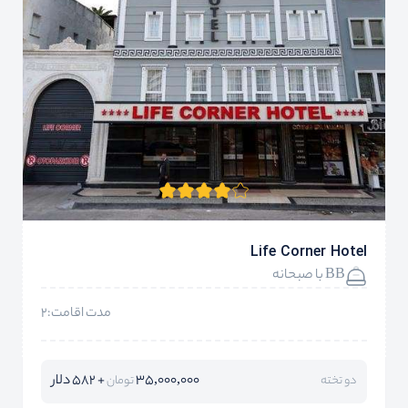
Life Corner Hotel
BB با صبحانه
مدت اقامت:2
35,000,000
+ 582 دلار
دو تخته
تومان