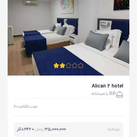
Alican 2 hotel
BB با صبحانه
مدت اقامت:2
35,000,000
+ 242 دلار
دو تخته
تومان