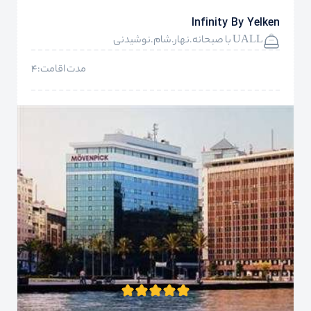
Infinity By Yelken
UALL با صبحانه.نهار.شام.نوشیدنی
مدت اقامت:4