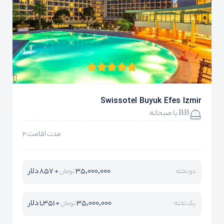
Swissotel Buyuk Efes Izmir
BB با صبحانه
مدت اقامت:2
35,000,000
+ 857 دلار
دو تخته
تومان
35,000,000
+ 1,351 دلار
یک تخته
تومان