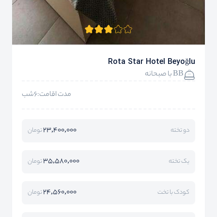
Rota Star Hotel Beyoğlu
BB با صبحانه
مدت اقامت:6شب
23,400,000
دو تخته
تومان
35,580,000
یک تخته
تومان
24,560,000
کودک با تخت
تومان