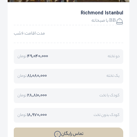
Richmond Istanbul
BB با صبحانه
مدت اقامت:6شب
49,040,000
دو تخته
تومان
81,080,000
یک تخته
تومان
28,810,000
کودک با تخت
تومان
18,970,000
کودک بدون تخت
تومان
تماس رایگان