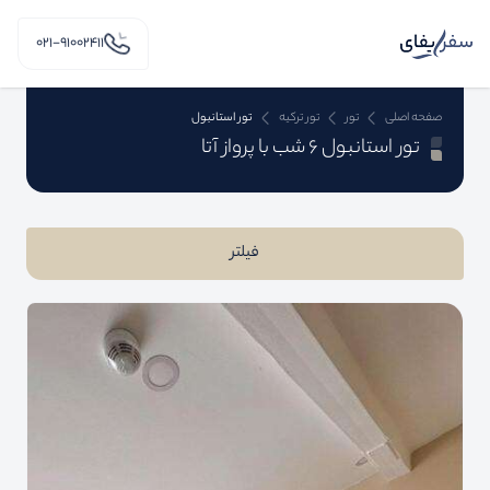
۰۲۱-91002411
صفحه اصلی
تور
تور ترکیه
تور استانبول
تور استانبول 6 شب با پرواز آتا
فیلتر