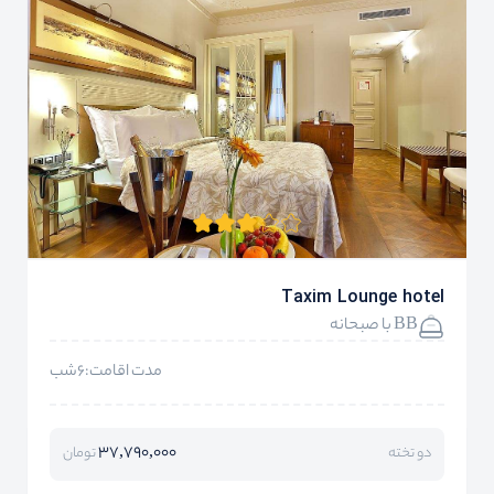
Taxim Lounge hotel
BB با صبحانه
مدت اقامت:6شب
37,790,000
دو تخته
تومان