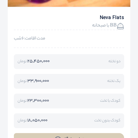
Neva Flats
BB با صبحانه
مدت اقامت:6شب
25,450,000
دو تخته
تومان
33,900,000
یک تخته
تومان
23,300,000
کودک با تخت
تومان
18,050,000
کودک بدون تخت
تومان