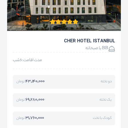
CHER HOTEL ISTANBUL
BB با صبحانه
مدت اقامت:6شب
43,140,000
دو تخته
تومان
69,280,000
یک تخته
تومان
31,760,000
کودک با تخت
تومان