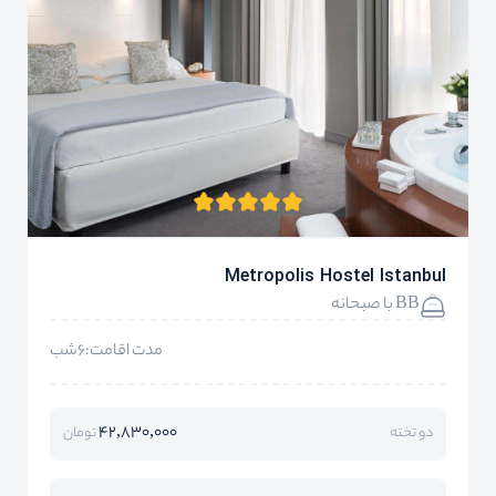
Metropolis Hostel Istanbul
BB با صبحانه
مدت اقامت:6شب
42,830,000
دو تخته
تومان