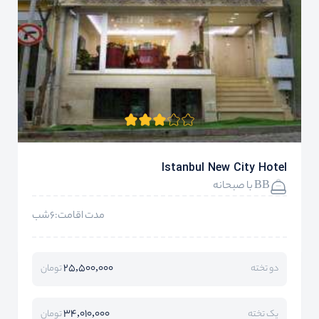
Istanbul New City Hotel
BB با صبحانه
مدت اقامت:6شب
25,500,000
دو تخته
تومان
34,010,000
یک تخته
تومان