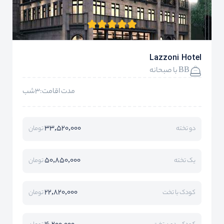
Lazzoni Hotel
BB با صبحانه
مدت اقامت:3شب
33,520,000
دو تخته
تومان
50,850,000
یک تخته
تومان
22,820,000
کودک با تخت
تومان