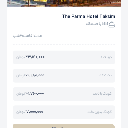
The Parma Hotel Taksim
BB با صبحانه
مدت اقامت:6شب
43,140,000
دو تخته
تومان
69,280,000
یک تخته
تومان
31,760,000
کودک با تخت
تومان
17,000,000
کودک بدون تخت
تومان