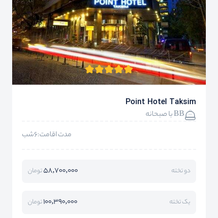
Point Hotel Taksim
BB با صبحانه
مدت اقامت:6شب
58,700,000
دو تخته
تومان
100,390,000
یک تخته
تومان