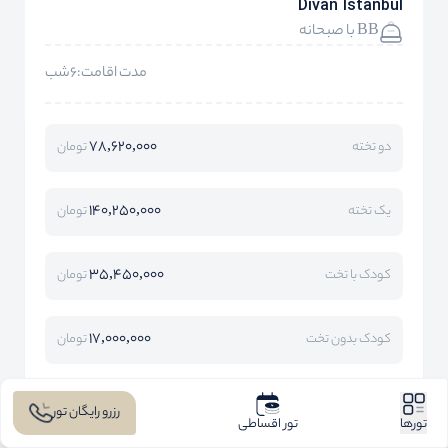
Divan Istanbul
BB با صبحانه
مدت اقامت:6شب
78,620,000
دو تخته
تومان
140,250,000
یک تخته
تومان
35,450,000
کودک با تخت
تومان
17,000,000
کودک بدون تخت
تومان
تماس رایگان
رزرو رایگان تور
تورها
تور اقساطی