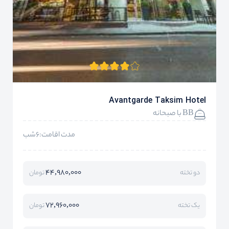
Avantgarde Taksim Hotel
BB با صبحانه
مدت اقامت:6شب
44,980,000
دو تخته
تومان
72,960,000
یک تخته
تومان