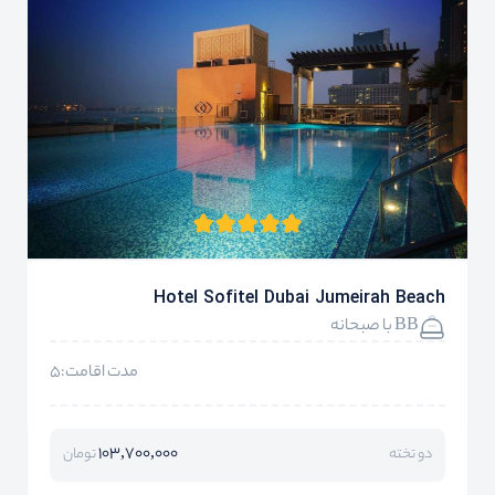
Hotel Sofitel Dubai Jumeirah Beach
BB با صبحانه
مدت اقامت:5
103,700,000
دو تخته
تومان