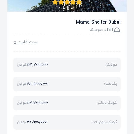
Mama Shelter Dubai
BB با صبحانه
مدت اقامت:5
107,700,000
دو تخته
تومان
180,500,000
یک تخته
تومان
107,700,000
کودک با تخت
تومان
32,900,000
کودک بدون تخت
تومان