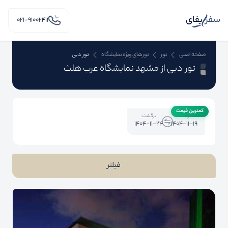
۰۲۱-91002411
صفحه اصلی
تور
تورهای ویژه نمایشگاه
تور دبی
تور دبی از مشهد نمایشگاه عرب هلث
کمترین قیمت
رفت:
برگشت:
1404-11-24
1404-11-19
فیلتر