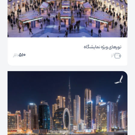
تورهای ویژه نمایشگاه
510
ا ز:
دلار