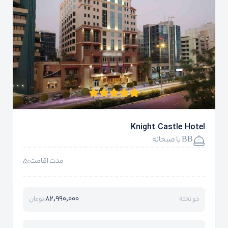
Knight Castle Hotel
BB با صبحانه
مدت اقامت:5
82,990,000
دو تخته
تومان