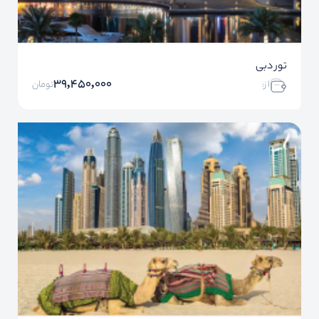
تور دبی
39,450,000
ا ز:
تومان