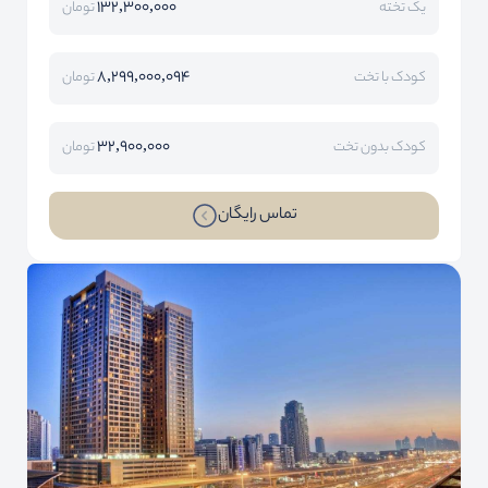
132,300,000
یک تخته
تومان
8,299,000,094
کودک با تخت
تومان
32,900,000
کودک بدون تخت
تومان
تماس رایگان