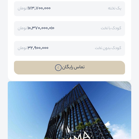
173,700,000
یک تخته
تومان
10,370,000,010
کودک با تخت
تومان
32,900,000
کودک بدون تخت
تومان
تماس رایگان