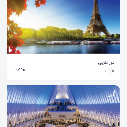
تور خارجی
490
ا ز:
دلار