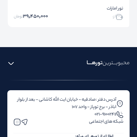
تور امارات
39,450,000
ا ز:
تومان
محبوبـــترین
تورهــــا
آدرس دفتر :صادقیه - خیابان ایت الله کاشانی - بعد از بلوار‌‌
اباذر - برج توپاز - واحد 107
۰۲۱-91002411
شبکه های اجتماعی
اطلـاع از تور‌هــای ویژه: