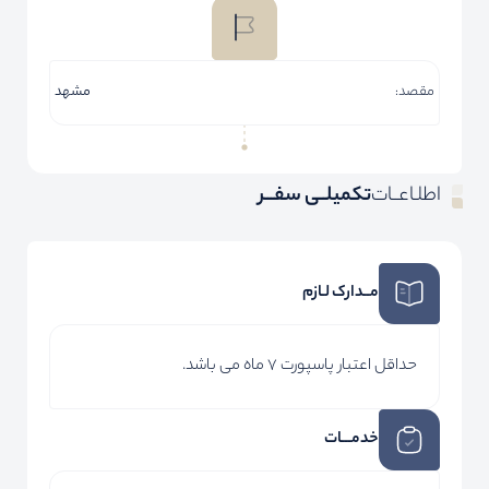
مقصد:
مشهد
اطلـاعــات
تکمیلــی سفـــر
مــدارک لـازم
حداقل اعتبار پاسپورت 7 ماه می باشد.
خدمـــات