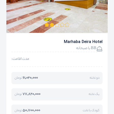
Marhaba Deira Hotel
BB با صبحانه
مدت اقامت:
61,020,000
دو تخته
تومان
77,820,000
یک تخته
تومان
50,700,000
کودک با تخت
تومان