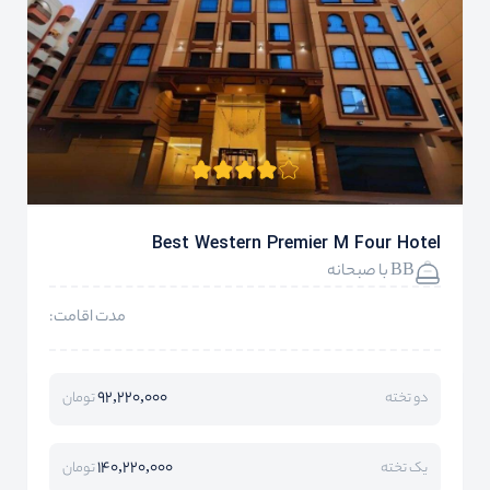
Best Western Premier M Four Hotel
BB با صبحانه
مدت اقامت:
92,220,000
دو تخته
تومان
140,220,000
یک تخته
تومان