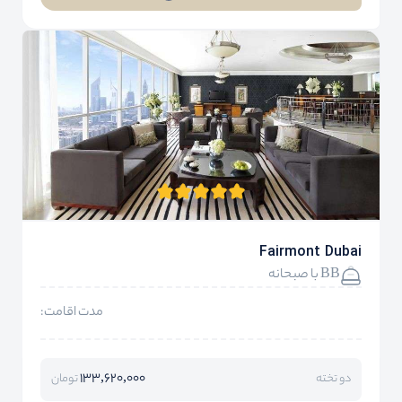
Fairmont Dubai
BB با صبحانه
مدت اقامت:
133,620,000
دو تخته
تومان