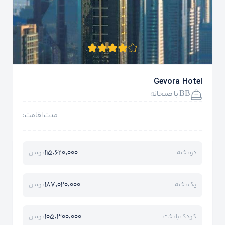
Gevora Hotel
BB با صبحانه
مدت اقامت:
115,620,000
دو تخته
تومان
187,020,000
یک تخته
تومان
105,300,000
کودک با تخت
تومان