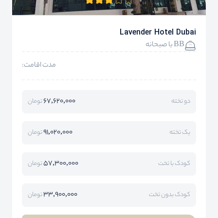
Lavender Hotel Dubai
BB با صبحانه
مدت اقامت:
67,620,000
دو تخته
تومان
91,020,000
یک تخته
تومان
57,300,000
کودک با تخت
تومان
33,900,000
کودک بدون تخت
تومان