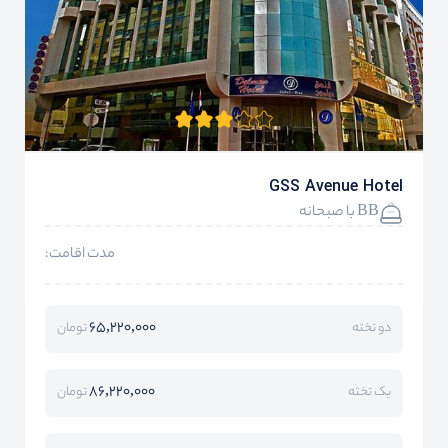
GSS Avenue Hotel
BB با صبحانه
مدت اقامت:
65,220,000
دو تخته
تومان
86,220,000
یک تخته
تومان