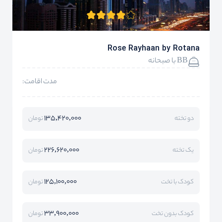
Rose Rayhaan by Rotana
BB با صبحانه
مدت اقامت:
135,420,000
دو تخته
تومان
226,620,000
یک تخته
تومان
125,100,000
کودک با تخت
تومان
33,900,000
کودک بدون تخت
تومان