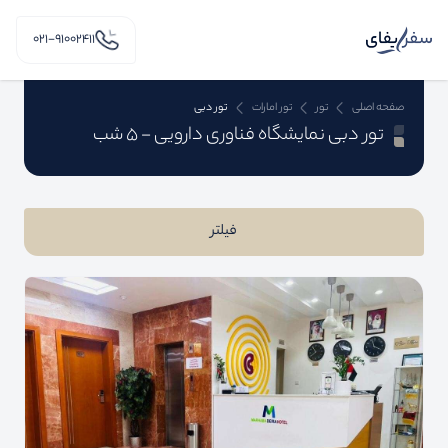
۰۲۱-91002411
صفحه اصلی
تور
تور امارات
تور دبی
تور دبی نمایشگاه فناوری دارویی - 5 شب
فیلتر