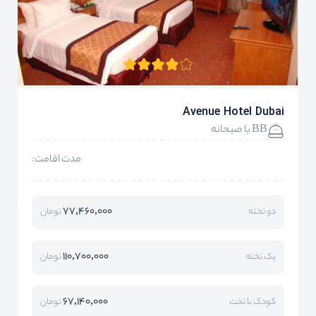
Avenue Hotel Dubai
BB با صبحانه
مدت اقامت:
77,460,000
دو تخته
تومان
110,700,000
یک تخته
تومان
67,140,000
کودک با تخت
تومان