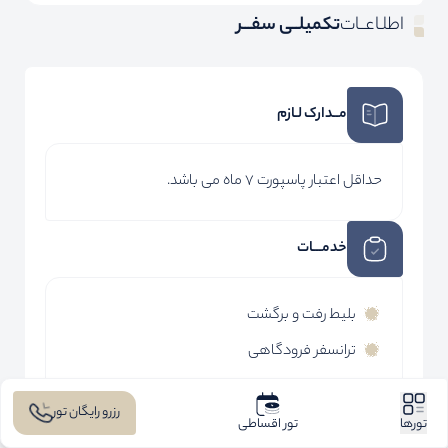
اطلـاعــات
تکمیلــی سفـــر
مــدارک لـازم
حداقل اعتبار پاسپورت 7 ماه می باشد.
خدمـــات
بلیط رفت و برگشت
ترانسفر فرودگاهی
هتل با صبحانه
رزرو رایگان تور
اخذ ویزای دبی
تورها
تور اقساطی