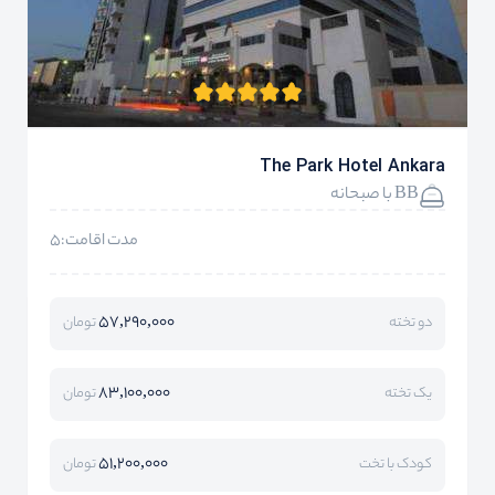
The Park Hotel Ankara
BB با صبحانه
مدت اقامت:5
57,290,000
دو تخته
تومان
83,100,000
یک تخته
تومان
51,200,000
کودک با تخت
تومان