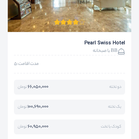
Pearl Swiss Hotel
BB با صبحانه
مدت اقامت:5
66,050,000
دو تخته
تومان
100,690,000
یک تخته
تومان
60,950,000
کودک با تخت
تومان