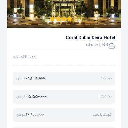
Coral Dubai Deira Hotel
BB با صبحانه
مدت اقامت:5
68,490,000
دو تخته
تومان
105,550,000
یک تخته
تومان
62,900,000
کودک با تخت
تومان