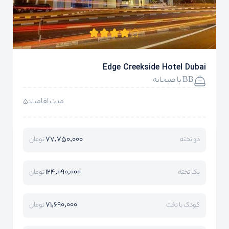
Edge Creekside Hotel Dubai
BB با صبحانه
مدت اقامت:5
77,750,000
دو تخته
تومان
124,090,000
یک تخته
تومان
71,690,000
کودک با تخت
تومان