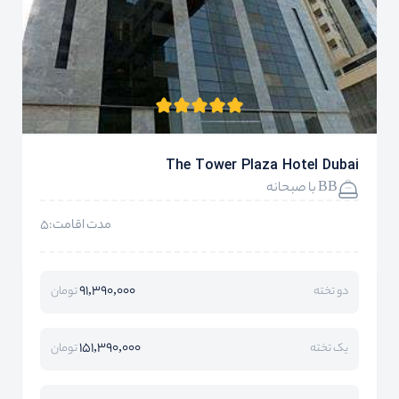
The Tower Plaza Hotel Dubai
BB با صبحانه
مدت اقامت:5
91,390,000
دو تخته
تومان
151,390,000
یک تخته
تومان