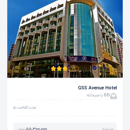
GSS Avenue Hotel
BB با صبحانه
مدت اقامت:5
55,300,000
دو تخته
تومان