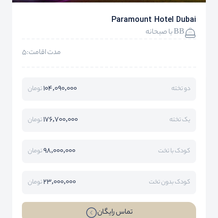
Paramount Hotel Dubai
BB با صبحانه
مدت اقامت:5
104,090,000
دو تخته
تومان
176,700,000
یک تخته
تومان
98,000,000
کودک با تخت
تومان
23,000,000
کودک بدون تخت
تومان
تماس رایگان