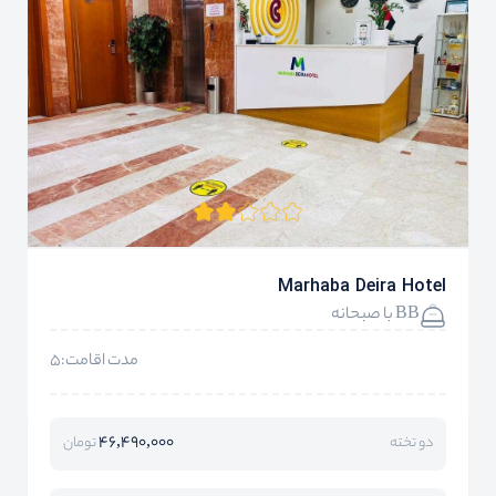
Marhaba Deira Hotel
BB با صبحانه
مدت اقامت:5
46,490,000
دو تخته
تومان