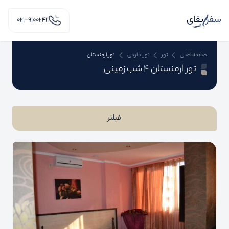
۰۲۱-91002411
صفحه اصلی
تور
تور خارجی
تور ارمنستان
تور ارمنستان 4 شب زمینی
فیلتر