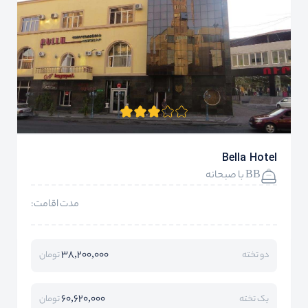
Bella Hotel
BB با صبحانه
مدت اقامت:
38,200,000
دو تخته
تومان
60,620,000
یک تخته
تومان