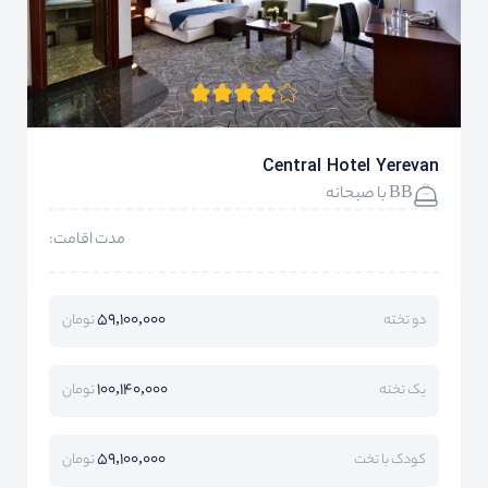
Central Hotel Yerevan
BB با صبحانه
مدت اقامت:
59,100,000
دو تخته
تومان
100,140,000
یک تخته
تومان
59,100,000
کودک با تخت
تومان