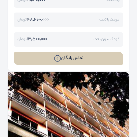
81,140,000
یک تخته
تومان
48,460,000
کودک با تخت
تومان
13,500,000
کودک بدون تخت
تومان
تماس رایگان