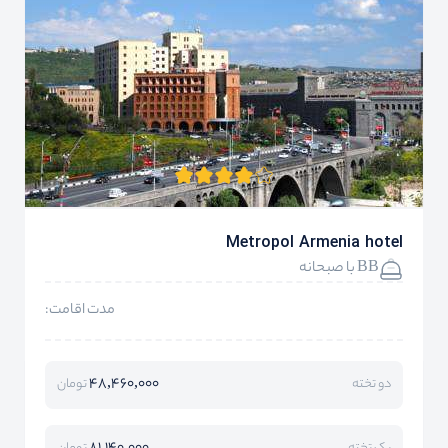
Metropol Armenia hotel
BB با صبحانه
مدت اقامت:
48,460,000
دو تخته
تومان