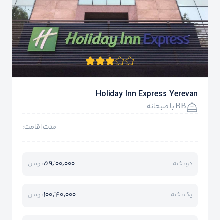
Holiday Inn Express Yerevan
BB با صبحانه
مدت اقامت:
59,100,000
دو تخته
تومان
100,140,000
یک تخته
تومان