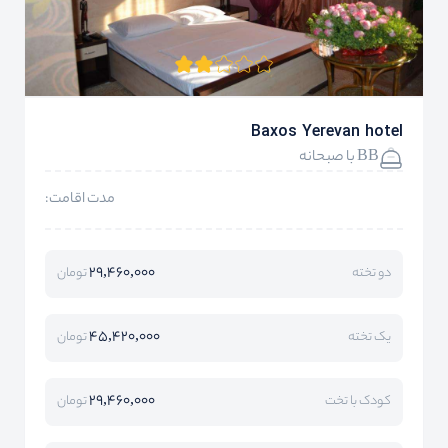
Baxos Yerevan hotel
BB با صبحانه
مدت اقامت:
29,460,000
دو تخته
تومان
45,420,000
یک تخته
تومان
29,460,000
کودک با تخت
تومان