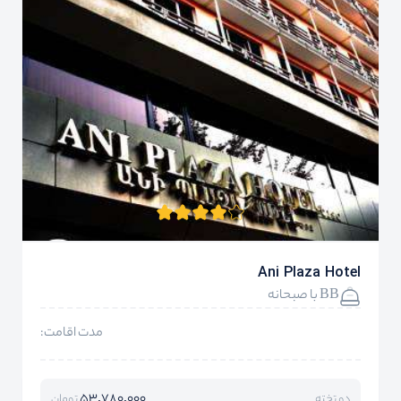
Ani Plaza Hotel
BB با صبحانه
مدت اقامت:
53,780,000
دو تخته
تومان