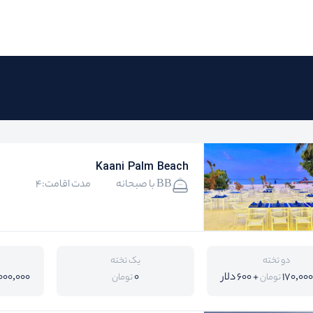
Kaani Palm Beach
BB با صبحانه
مدت اقامت:4
دو تخته
یک تخته
170,00
+ 600 دلار
0
000,000
تومان
تومان