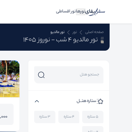
تورها
تور اقساطی
صفحه اصلی
تور
تور مالدیو
تور مالدیو 4 شب - نوروز 1405
ستاره هتــل
0,000
۵ ستاره
۴ ستاره
۳ ستاره