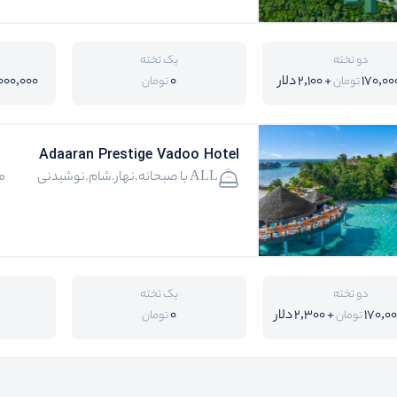
دو تخته
یک تخته
170,00
+ 2,100 دلار
0
000,000
تومان
تومان
Adaaran Prestige Vadoo Hotel
ALL با صبحانه.نهار.شام.نوشیدنی
م
دو تخته
یک تخته
170,0
+ 2,300 دلار
0
تومان
تومان