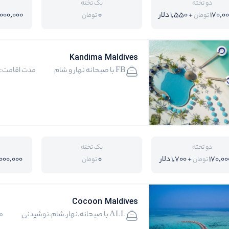
دو تخته
یک تخته
170,0
+ 1,550 دلار
0
,000,000
تومان
تومان
Kandima Maldives
FB با صبحانه نهار و شام
مدت اقامت:4
دو تخته
یک تخته
170,00
+ 1,700 دلار
0
,000,000
تومان
تومان
Cocoon Maldives
ALL با صبحانه.نهار.شام.نوشیدنی
م