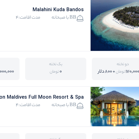
Malahini Kuda Bandos
BB با صبحانه
مدت اقامت:4
دو تخته
یک تخته
170,00
+ 800 دلار
0
,000,000
تومان
تومان
on Maldives Full Moon Resort & Spa
BB با صبحانه
مدت اقامت:4