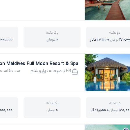
دو تخته
یک تخته
170,0
+ 1,350 دلار
0
000,000
تومان
تومان
on Maldives Full Moon Resort & Spa
FB با صبحانه نهار و شام
مدت اقامت:4
دو تخته
یک تخته
170,00
+ 1,500 دلار
0
000,000
تومان
تومان