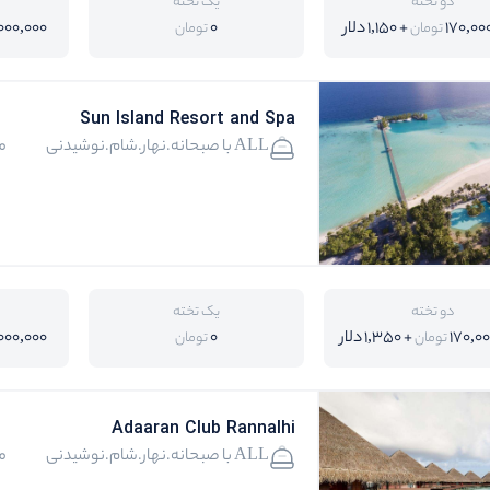
دو تخته
یک تخته
170,00
+ 1,150 دلار
0
000,000
تومان
تومان
Sun Island Resort and Spa
ALL با صبحانه.نهار.شام.نوشیدنی
م
دو تخته
یک تخته
170,0
+ 1,350 دلار
0
000,000
تومان
تومان
Adaaran Club Rannalhi
ALL با صبحانه.نهار.شام.نوشیدنی
م