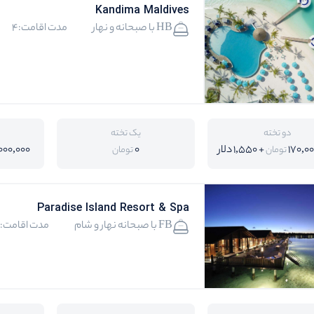
Kandima Maldives
HB با صبحانه و نهار
مدت اقامت:4
دو تخته
یک تخته
170,0
+ 1,550 دلار
0
000,000
تومان
تومان
Paradise Island Resort & Spa
FB با صبحانه نهار و شام
مدت اقامت:4