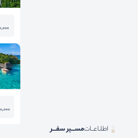
0,000
00,000
اطلـاعــات
مســـیر سفـــر