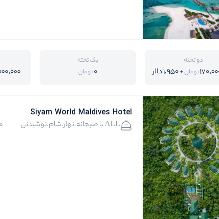
دو تخته
یک تخته
170,00
+ 1,950 دلار
0
000,000
تومان
تومان
Siyam World Maldives Hotel
ALL با صبحانه.نهار.شام.نوشیدنی
م