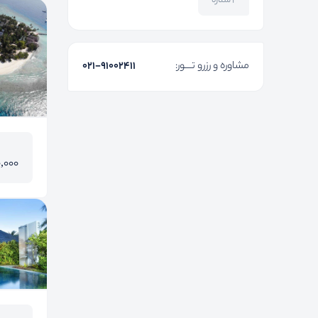
۲ ستاره
مشاوره و رزرو تـــور:
۰۲۱-91002411
0,000