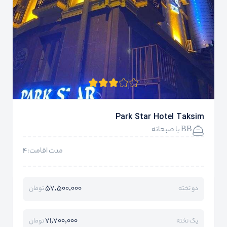
Park Star Hotel Taksim
BB با صبحانه
مدت اقامت:4
57,500,000
دو تخته
تومان
71,700,000
یک تخته
تومان