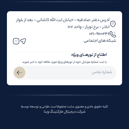
آدرس دفتر :صادقیه - خیابان ایت الله کاشانی - بعد از بلوار‌‌
اباذر - برج توپاز - واحد 107
۰۲۱-91002411
شبکه های اجتماعی
اطلـاع از تور‌هــای ویژه:
با ثبت شماره موبایل خود از تورهای ویژه مورد علاقه خود با خبر شوید
کلیه حقوق مادی و معنوی سایت محفوظ است.طراحی و توسعه توسط
شرکت دیجیتال مارکتینگ وبنا