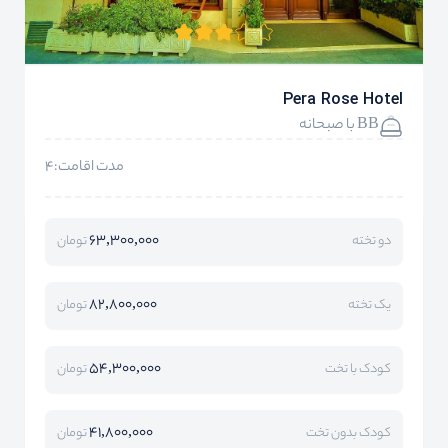
Pera Rose Hotel
BB با صبحانه
مدت اقامت:4
63,300,000
دو تخته
تومان
82,800,000
یک تخته
تومان
54,300,000
کودک با تخت
تومان
41,800,000
کودک بدون تخت
تومان