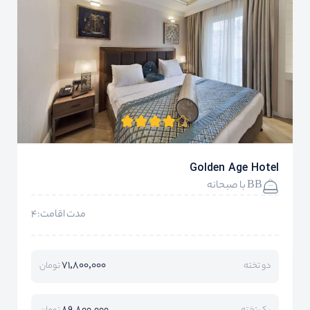
Golden Age Hotel
BB با صبحانه
مدت اقامت:4
71,800,000
دو تخته
تومان