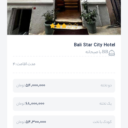
Bali Star City Hotel
BB با صبحانه
مدت اقامت:4
54,000,000
دو تخته
تومان
68,000,000
یک تخته
تومان
54,300,000
کودک با تخت
تومان