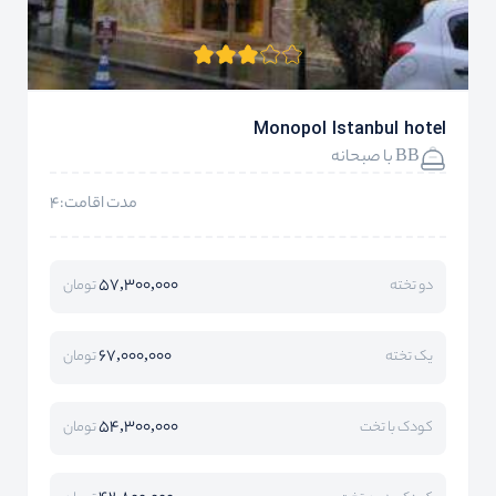
Monopol Istanbul hotel
BB با صبحانه
مدت اقامت:4
57,300,000
دو تخته
تومان
67,000,000
یک تخته
تومان
54,300,000
کودک با تخت
تومان