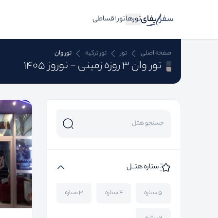
تورها
تور اقساطی
صفحه اصلی
تور
تور ترکیه
تور وان
تور وان 3 روزه زمینی - نوروز 1405
ستاره هتــل
۵ ستاره
۴ ستاره
۳ ستاره