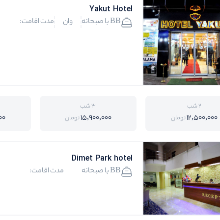
Yakut Hotel
BB با صبحانه
وان
مدت اقامت:
2 شب
3 شب
00
15,900,000
12,500,000
تومان
تومان
Dimet Park hotel
BB با صبحانه
مدت اقامت: