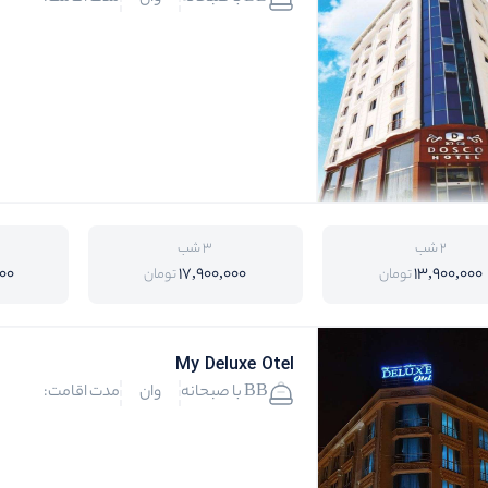
2 شب
3 شب
00
17,900,000
13,900,000
تومان
تومان
My Deluxe Otel
BB با صبحانه
وان
مدت اقامت: