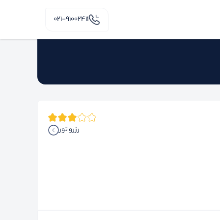
۰۲۱-91002411
رزرو تور