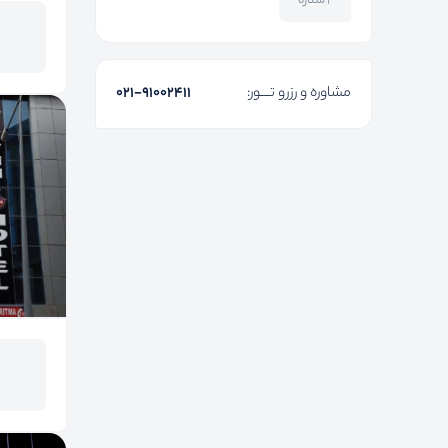
۲ ستاره
مشاوره و رزرو تـــور:
۰۲۱-91002411