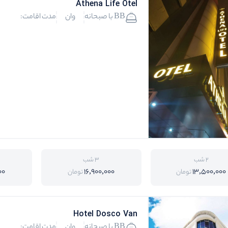
Athena Life Otel
BB با صبحانه
وان
مدت اقامت:
2 شب
3 شب
00
16,900,000
13,500,000
تومان
تومان
Hotel Dosco Van
BB با صبحانه
وان
مدت اقامت: