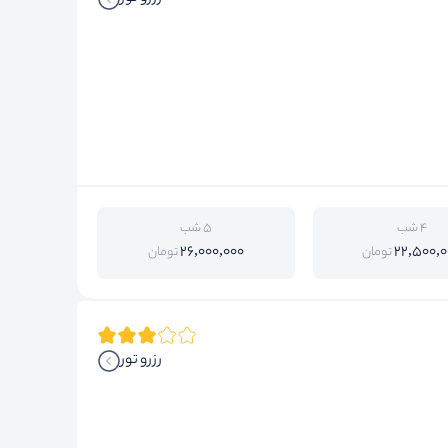
4 شب
5 شب
26,000,000
22,500,0
تومان
تومان
رزرو تور