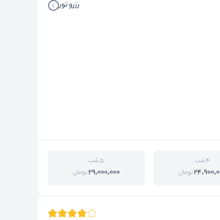
رزرو تور
4 شب
5 شب
29,000,000
24,900,0
تومان
تومان