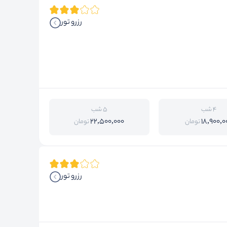
رزرو تور
4 شب
5 شب
22,500,000
18,900,0
تومان
تومان
رزرو تور