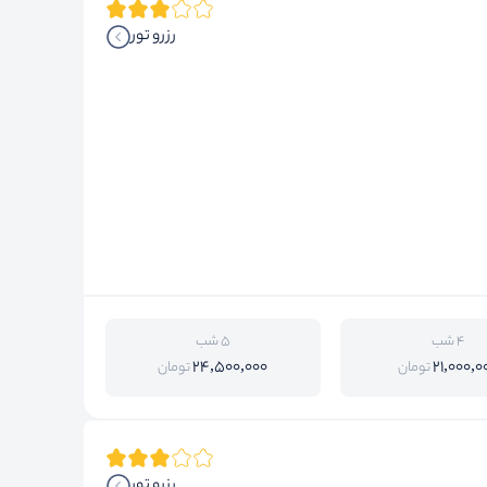
رزرو تور
4 شب
5 شب
24,500,000
21,000,0
تومان
تومان
رزرو تور