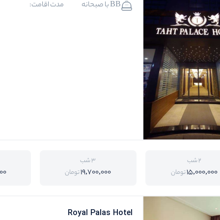
BB با صبحانه
مدت اقامت:
2 شب
3 شب
00
19,700,000
15,000,000
تومان
تومان
Royal Palas Hotel