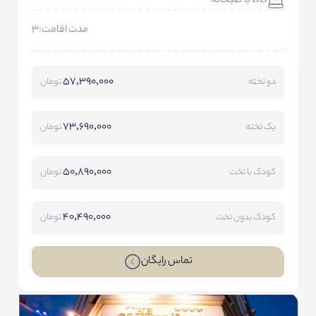
BB با صبحانه
مدت اقامت:3
57,390,000
دو تخته
تومان
73,690,000
یک تخته
تومان
50,890,000
کودک با تخت
تومان
40,490,000
کودک بدون تخت
تومان
تماس رایگان