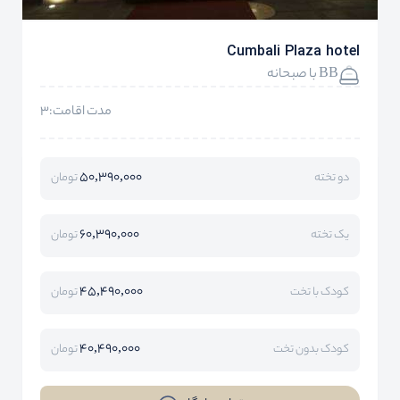
Cumbali Plaza hotel
BB با صبحانه
مدت اقامت:3
50,390,000
دو تخته
تومان
60,390,000
یک تخته
تومان
45,490,000
کودک با تخت
تومان
40,490,000
کودک بدون تخت
تومان