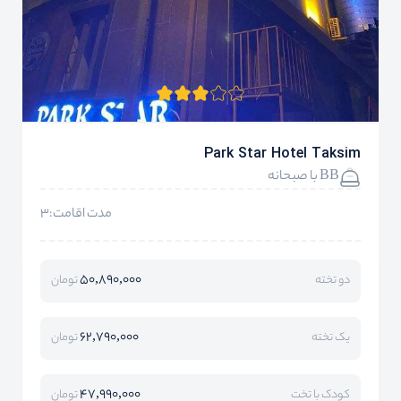
Park Star Hotel Taksim
BB با صبحانه
مدت اقامت:3
50,890,000
دو تخته
تومان
62,790,000
یک تخته
تومان
47,990,000
کودک با تخت
تومان