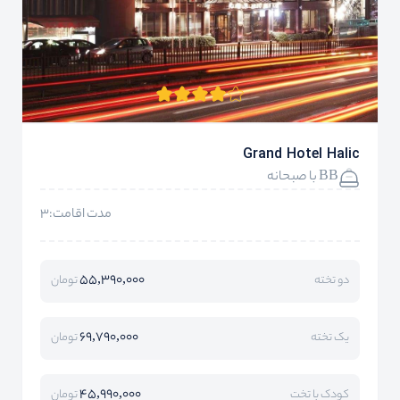
Grand Hotel Halic
BB با صبحانه
مدت اقامت:3
55,390,000
دو تخته
تومان
69,790,000
یک تخته
تومان
45,990,000
کودک با تخت
تومان