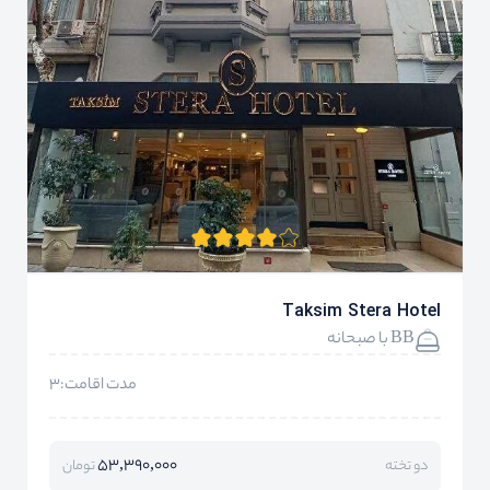
Taksim Stera Hotel
BB با صبحانه
مدت اقامت:3
53,390,000
دو تخته
تومان