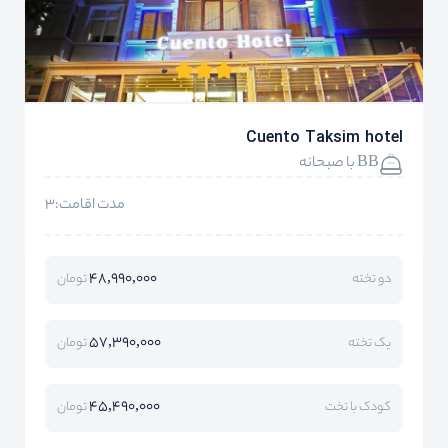
Cuento Taksim hotel
BB با صبحانه
مدت اقامت:3
48,990,000
دو تخته
تومان
57,390,000
یک تخته
تومان
45,490,000
کودک با تخت
تومان