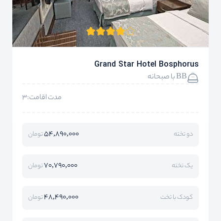
Grand Star Hotel Bosphorus
BB با صبحانه
مدت اقامت:3
54,890,000
دو تخته
تومان
70,790,000
یک تخته
تومان
48,490,000
کودک با تخت
تومان