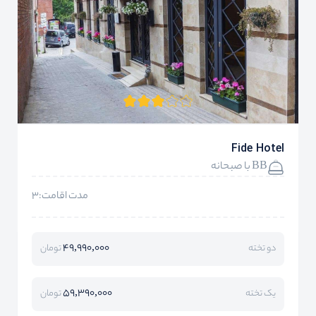
Fide Hotel
BB با صبحانه
مدت اقامت:3
49,990,000
دو تخته
تومان
59,390,000
یک تخته
تومان